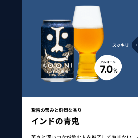
驚愕の苦みと鮮烈な香り
インドの青鬼
苦さと深いコクが飲む人を魅了してやまない、