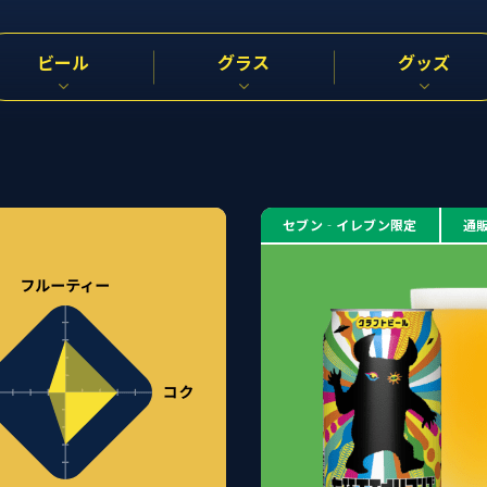
ビール
グラス
グッズ
セブン‐イレブン限定
通