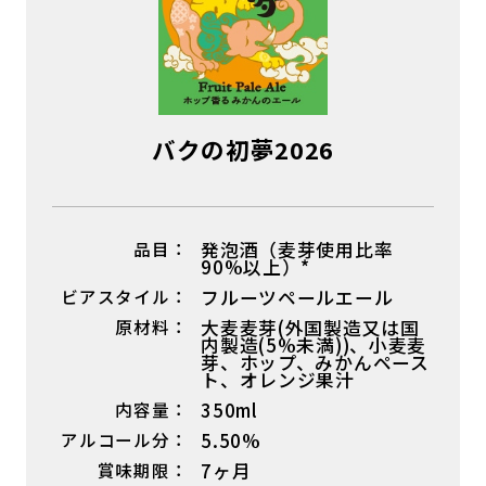
バクの初夢2026
品目：
発泡酒（麦芽使用比率
90%以上）*
ビアスタイル：
フルーツペールエール
原材料：
大麦麦芽(外国製造又は国
内製造(5%未満))、小麦麦
芽、ホップ、みかんペース
ト、オレンジ果汁
内容量：
350ml
アルコール分：
5.50%
賞味期限：
7ヶ月