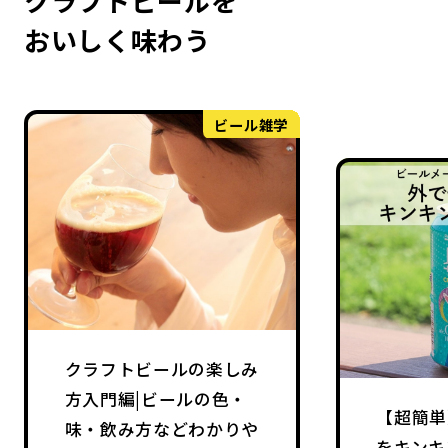
クラフトビールを
おいしく味わう
ビール雑学
クラフトビールの楽しみ
方入門編|ビールの色・
【超簡単
味・飲み方などわかりや
をキンキ