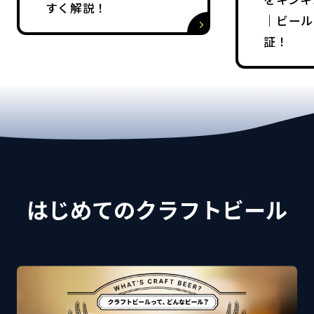
すく解説！
｜ビール
証！
はじめてのクラフトビール