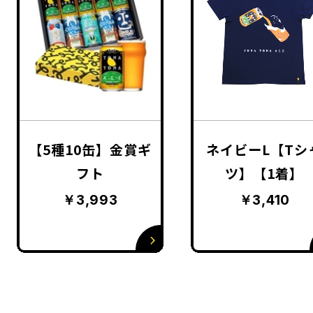
【5種10缶】金賞ギ
ネイビーL【Tシ
フト
ツ】【1着】
￥3,993
￥3,410