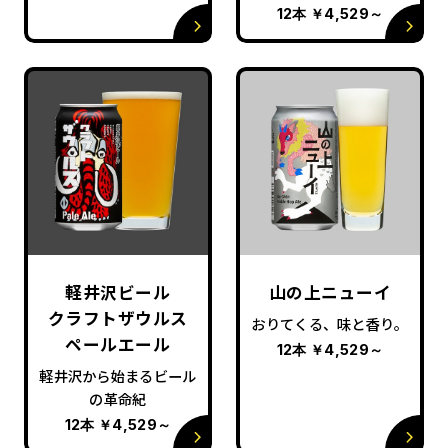
12本
￥4,529
～
軽井沢ビール
山の上ニューイ
クラフトザウルス
おりてくる、味と香り。
ペールエール
12本
￥4,529
～
軽井沢から始まるビール
の革命紀
12本
￥4,529
～