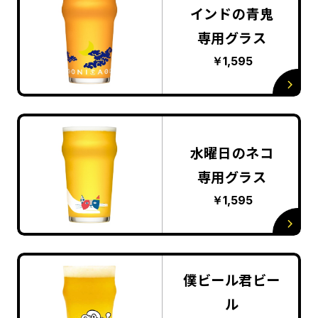
インドの青鬼
専用グラス
￥1,595
水曜日のネコ
専用グラス
￥1,595
僕ビール君ビー
ル