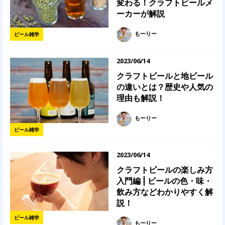
変わる！クラフトビールメ
ーカーが解説
もーりー
ビール雑学
2023/06/14
クラフトビールと地ビール
の違いとは？歴史や人気の
理由も解説！
もーりー
ビール雑学
2023/06/14
クラフトビールの楽しみ方
入門編 | ビールの色・味・
飲み方などわかりやすく解
説！
ビール雑学
もーりー