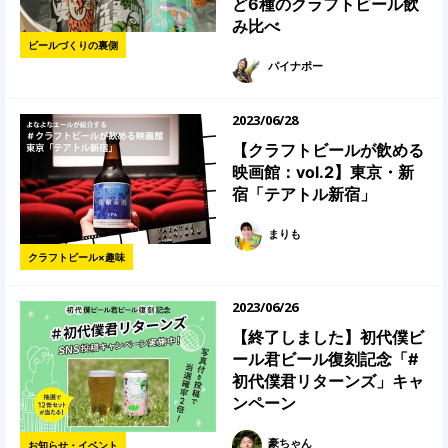
ど6種のクラフトビール飲
み比べ
ビールづくりの裏側
パイナポー
2023/06/28
【クラフトビールが飲める
映画館：vol.2】東京・新
宿「テアトル新宿」
まりも
クラフトビール×趣味
2023/06/26
【終了しました】初代僕ビ
ール君ビール復刻記念「#
初代僕君リターンズ」キャ
ンペーン
豪ちゃん
お知らせ・イベント