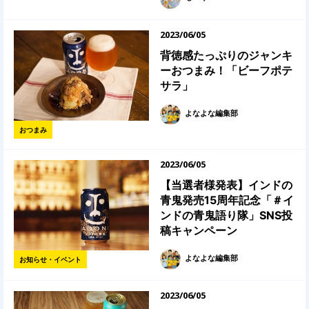
2023/06/05
背徳感たっぷりのジャンキ
ーおつまみ！「ビーフポテ
サラ」
よなよな編集部
おつまみ
2023/06/05
【当選者様発表】インドの
青鬼発売15周年記念「＃イ
ンドの青鬼語り隊」SNS投
稿キャンペーン
よなよな編集部
お知らせ・イベント
2023/06/05