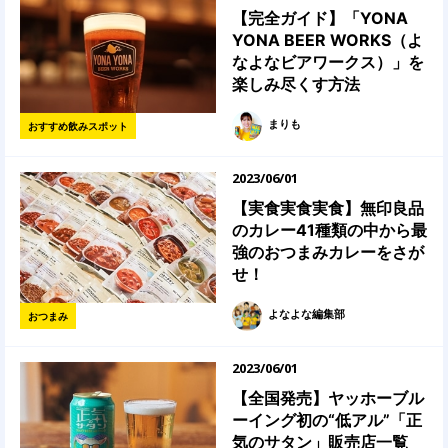
【完全ガイド】「YONA
YONA BEER WORKS（よ
なよなビアワークス）」を
楽しみ尽くす方法
まりも
おすすめ飲みスポット
2023/06/01
【実食実食実食】無印良品
のカレー41種類の中から最
強のおつまみカレーをさが
せ！
よなよな編集部
おつまみ
2023/06/01
【全国発売】ヤッホーブル
ーイング初の“低アル”「正
気のサタン」販売店一覧