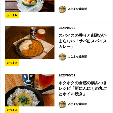
よなよな編集部
おつまみ
2023/06/02
スパイスの香りと刺激がた
まらない「サバ缶スパイス
カレー」
よなよな編集部
おつまみ
2023/06/01
ホクホクの食感の病みつき
レシピ「新にんにくの丸ご
とホイル焼き」
よなよな編集部
おつまみ