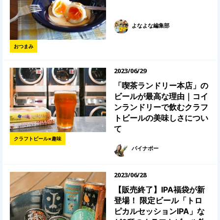
よなよな編集部
おつまみ
2023/06/29
「喫茶ランドリー本店」の
ビールが最高な理由｜コイ
ンランドリーで飲むクラフ
トビールの美味しさについ
て
クラフトビール×趣味
パイナポー
2023/06/28
【販売終了】IPA福袋が新
登場！ 限定ビール「トロ
ピカルセッションIPA」な