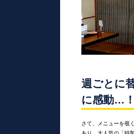
週ごとに
に感動…
さて、メニューを覗
あり、大人気の「特