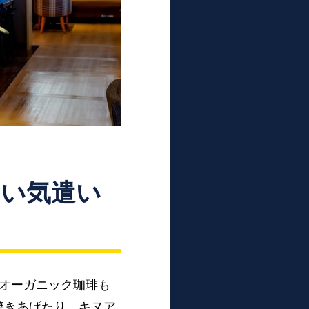
い気遣い
%オーガニック珈琲も
焼きあげたり、キヌア