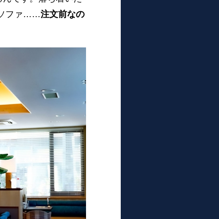
ソファ……
注文前なの