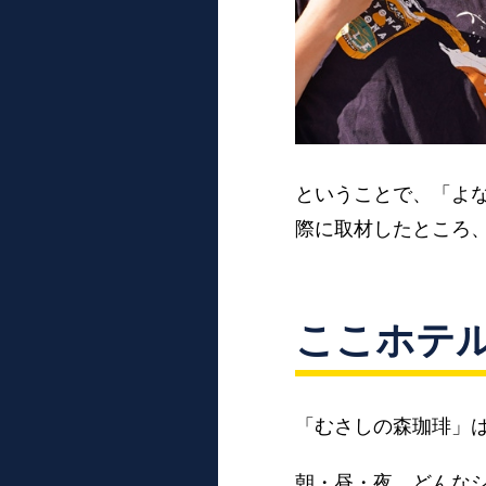
ということで、「よ
際に取材したところ
ここホテル
「むさしの森珈琲」
朝・昼・夜、どんな