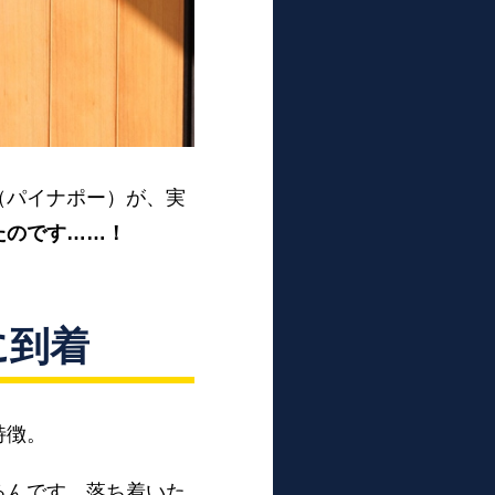
（パイナポー）が、実
たのです……！
に到着
特徴。
るんです。落ち着いた