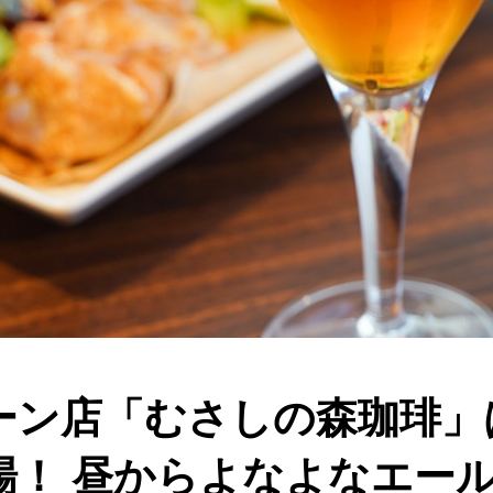
ーン店「むさしの森珈琲」
場！ 昼からよなよなエー