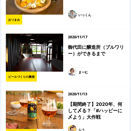
いっくん
おつまみ
2020/11/17
御代田に醸造所（ブルワリ
ー）ができるまで
まーむ
ビールづくりの裏側
2020/11/13
【期間終了】2020年、何
して〆る？「#ハッピーに
〆よう」大作戦
らう