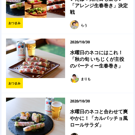
「アレンジ生春巻き」決定
戦
おつまみ
らう
2020/10/30
水曜日のネコにはこれ！
「秋の旬 いちじくが主役
のパーティー生春巻き」
まりも
おつまみ
2020/10/30
水曜日のネコと合わせて爽
やかに！「カルパッチョ風
ロールサラダ」