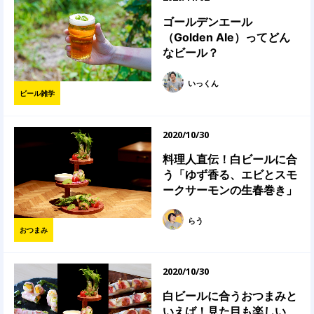
ゴールデンエール
（Golden Ale）ってどん
なビール？
いっくん
ビール雑学
2020/10/30
料理人直伝！白ビールに合
う「ゆず香る、エビとスモ
ークサーモンの生春巻き」
らう
おつまみ
2020/10/30
白ビールに合うおつまみと
いえば！見た目も楽しい