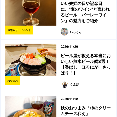
いい夫婦の日や記念日
に。"麦のワイン"と言われ
るビール「バーレーワイ
ン」の魅力をご紹介
お知らせ・イベント
いっくん
2020/11/20
ビール屋が教える本当にお
いしい無水ビール鍋3選！
【香ばし ほろにが さっ
ぱり！】
おつまみ
うえぴ
2020/11/18
秋のおつまみ「柿のクリー
ムチーズ和え」