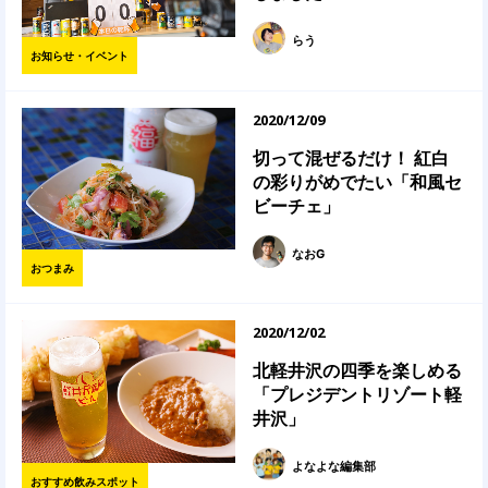
らう
お知らせ・イベント
2020/12/09
切って混ぜるだけ！ 紅白
の彩りがめでたい「和風セ
ビーチェ」
なおG
おつまみ
2020/12/02
北軽井沢の四季を楽しめる
「プレジデントリゾート軽
井沢」
よなよな編集部
おすすめ飲みスポット