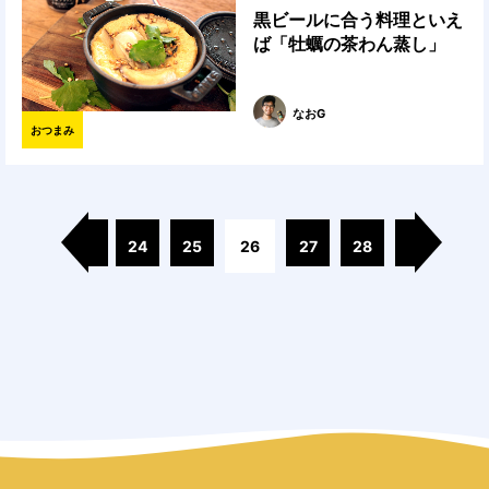
黒ビールに合う料理といえ
ば「牡蠣の茶わん蒸し」
なおG
おつまみ
24
25
26
27
28