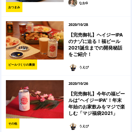
なおG
おつまみ
2020/10/28
【完売御礼】ヘイジーIPA
のナゾに迫る！福ビール
2021誕生までの開発秘話
をご紹介！
ビールづくりの裏側
うえぴ
2020/10/26
【完売御礼】今年の福ビー
ルは”ヘイジーIPA”！年末
年始のお家飲みをマジで楽
しむ「マジ福袋2021」
その他
うえぴ