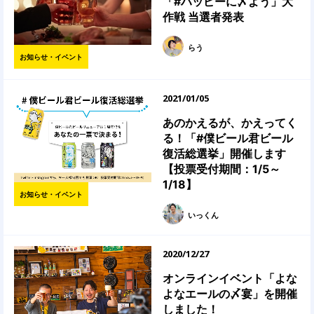
「#ハッピーに〆よう」大
作戦 当選者発表
らう
お知らせ・イベント
2021/01/05
あのかえるが、かえってく
る！「#僕ビール君ビール
復活総選挙」開催します
【投票受付期間：1/5～
1/18】
お知らせ・イベント
いっくん
2020/12/27
オンラインイベント「よな
よなエールの〆宴」を開催
しました！