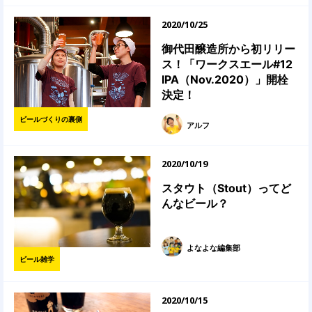
2020/10/25
御代田醸造所から初リリー
ス！「ワークスエール#12
IPA（Nov.2020）」開栓
決定！
ビールづくりの裏側
アルフ
2020/10/19
スタウト（Stout）ってど
んなビール？
よなよな編集部
ビール雑学
2020/10/15