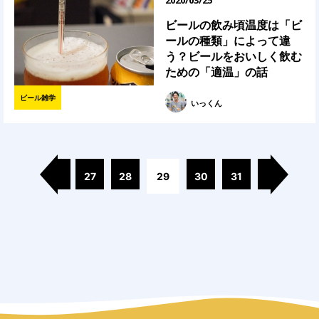
2020/03/25
ビールの飲み頃温度は「ビ
ールの種類」によって違
う？ビールをおいしく飲む
ための「適温」の話
ビール雑学
いっくん
27
28
29
30
31