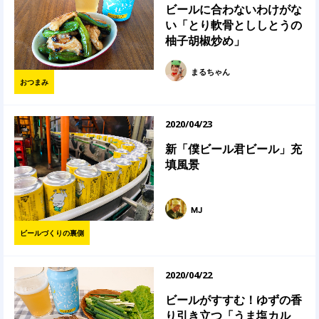
ビールに合わないわけがな
い「とり軟骨とししとうの
柚子胡椒炒め」
まるちゃん
おつまみ
2020/04/23
新「僕ビール君ビール」充
填風景
MJ
ビールづくりの裏側
2020/04/22
ビールがすすむ！ゆずの香
り引き立つ「うま塩カル