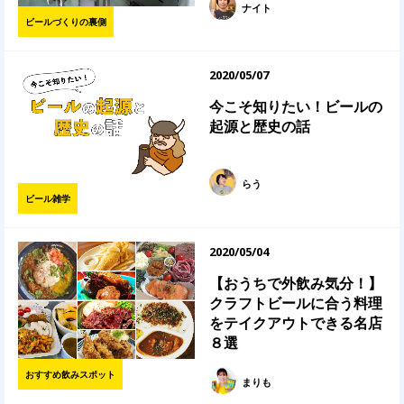
ナイト
ビールづくりの裏側
2020/05/07
今こそ知りたい！ビールの
起源と歴史の話
らう
ビール雑学
2020/05/04
【おうちで外飲み気分！】
クラフトビールに合う料理
をテイクアウトできる名店
８選
おすすめ飲みスポット
まりも