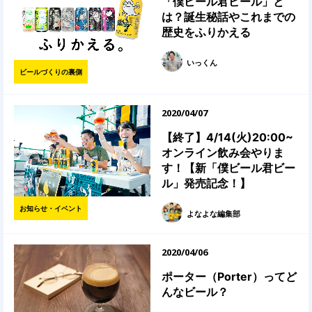
「僕ビール君ビール」と
は？誕生秘話やこれまでの
歴史をふりかえる
いっくん
ビールづくりの裏側
2020/04/07
【終了】4/14(火)20:00~
オンライン飲み会やりま
す！【新「僕ビール君ビー
ル」発売記念！】
お知らせ・イベント
よなよな編集部
2020/04/06
ポーター（Porter）ってど
んなビール？