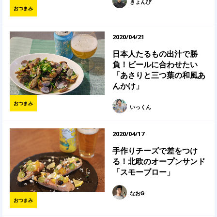
きょんぴ
おつまみ
2020/04/21
日本人たるもの出汁で勝
負！ビールに合わせたい
「あさりと三つ葉の和風あ
んかけ」
おつまみ
いっくん
2020/04/17
手作りチーズで差をつけ
る！北欧のオープンサンド
「スモーブロー」
なおG
おつまみ