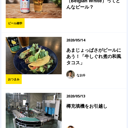
（Belgian White）ってど
んなビール？
ビール雑学
2020/05/14
あまじょっぱさがビールに
あう！「牛しぐれ煮の和風
タコス」
なおG
おつまみ
2020/05/13
樽充填機をお引越し