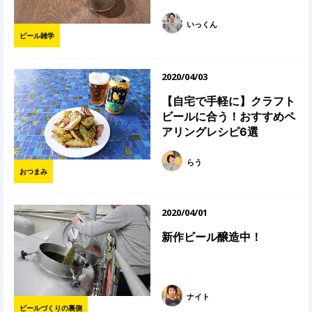
いっくん
ビール雑学
2020/04/03
【自宅で手軽に】クラフト
ビールに合う！おすすめペ
アリングレシピ6選
らう
おつまみ
2020/04/01
新作ビール醸造中！
ナイト
ビールづくりの裏側