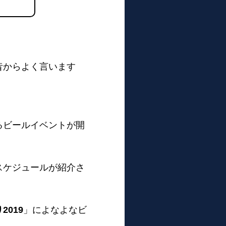
昔からよく言います
るビールイベントが開
スケジュールが紹介さ
019
」によなよなビ