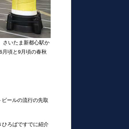
で、さいたま新都心駅か
6月頃と9月頃の春秋
！
トビールの流行の先取
やきひろばですでに紹介