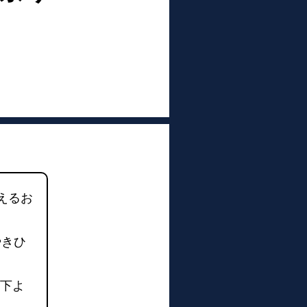
えるお
やきひ
以下よ