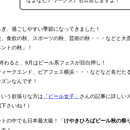
なよなビアワークス）も出店しますよ！
らぎ、過ごしやすい季節になってきました！
秋、食欲の秋、スポーツの秋、芸術の秋・・・などと大
ベントの秋」！
終わると、9月はビール系フェスが目白押し！
ウィークエンド、ビアフェス横浜・・・などなど名だた
ーズンなんです！
という欲張りな方は
「ビール女子」
さんの記事に詳しい
認下さいね！）
ントの中でも日本最大級！「
けやきひろばビール秋の祭り2