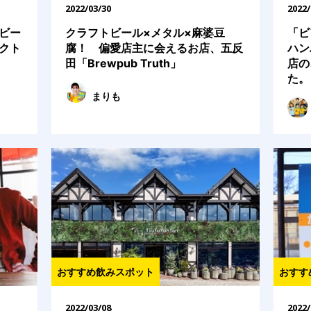
2022/03/30
2022/
ビー
クラフトビール×メタル×麻婆豆
「ビ
クト
腐！ 偏愛店主に会えるお店、五反
ハン
田「Brewpub Truth」
店の
た。
まりも
おすすめ飲みスポット
おすす
2022/03/08
2022/