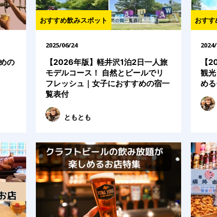
おすすめ飲みスポット
おすす
2025/06/24
2024/
めの
【2026年版】軽井沢1泊2日一人旅
【2
モデルコース！ 自然とビールでリ
観光
フレッシュ｜女子におすすめの宿一
める
覧表付
ともとも