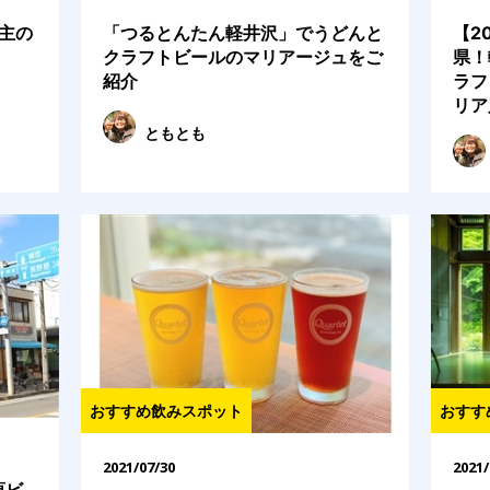
主の
「つるとんたん軽井沢」でうどんと
【2
クラフトビールのマリアージュをご
県！
紹介
ラフ
リア
ともとも
おすすめ飲みスポット
おすす
2021/07/30
2021/
原ビ