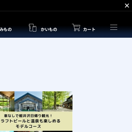
みもの
かいもの
カート