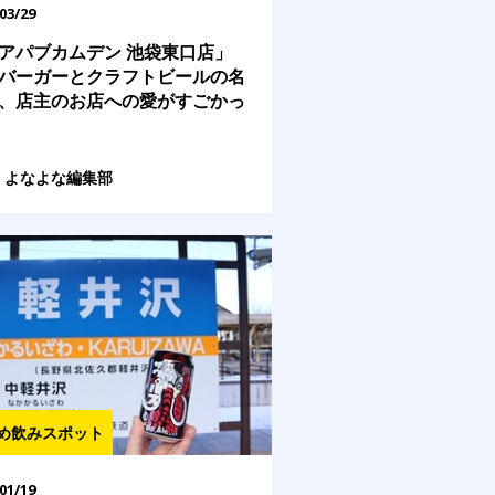
03/29
アパブカムデン 池袋東口店」
バーガーとクラフトビールの名
、店主のお店への愛がすごかっ
よなよな編集部
め飲みスポット
01/19