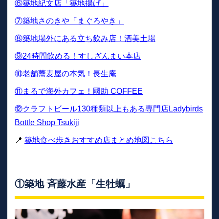
⑥築地紀文店「築地揚げ」
⑦築地さのきや「まぐろやき」
⑧築地場外にある立ち飲み店！酒美土場
⑨24時間飲める！すしざんまい本店
⑩老舗蕎麦屋の本気！長生庵
⑪まるで海外カフェ！國助 COFFEE
⑫クラフトビール130種類以上もある専門店Ladybirds
Bottle Shop Tsukiji
📍
築地食べ歩きおすすめ店まとめ地図こちら
①築地 斉藤水産「生牡蠣」