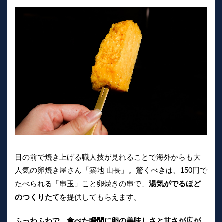
目の前で焼き上げる職人技が見れることで海外からも大
人気の卵焼き屋さん「築地 山長」。驚くべきは、150円で
たべられる「串玉」こと卵焼きの串で、
湯気がでるほど
のつくりたて
を提供してもらえます。
ふっわふわで、食べた瞬間に卵の美味しさと甘さが広が