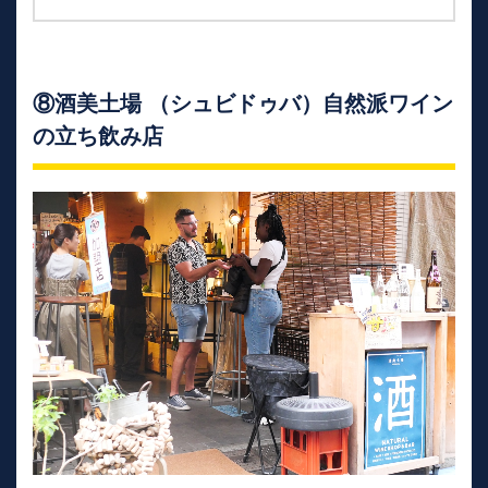
⑧酒美土場 （シュビドゥバ）自然派ワイン
の立ち飲み店