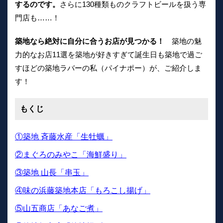
するのです。
さらに130種類ものクラフトビールを扱う専
門店も……！
築地なら絶対に自分に合うお店が見つかる！
築地の魅
力的なお店11選を築地が好きすぎて誕生日も築地で過ご
すほどの築地ラバーの私（パイナポー）が、ご紹介しま
す！
もくじ
①築地 斉藤水産「生牡蠣」
②まぐろのみやこ「海鮮盛り」
③築地 山長「串玉」
④味の浜藤築地本店「もろこし揚げ」
⑤山五商店「あなご煮」