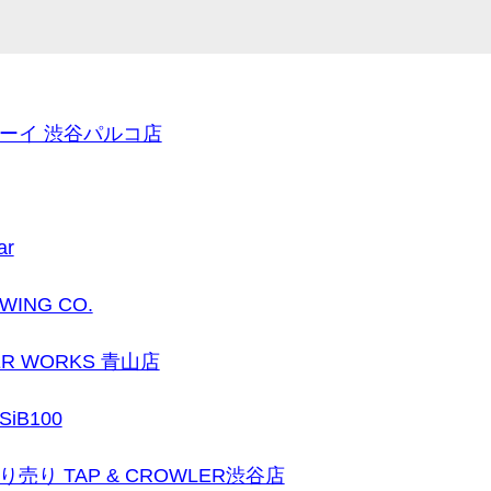
ーイ 渋谷パルコ店
ar
EWING CO.
EER WORKS 青山店
B100
り TAP & CROWLER渋谷店