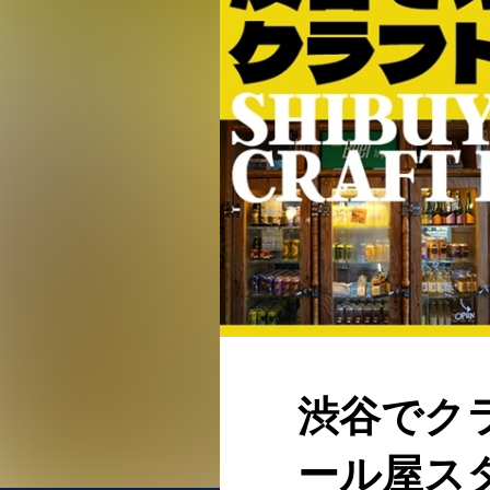
渋谷でク
ール屋ス