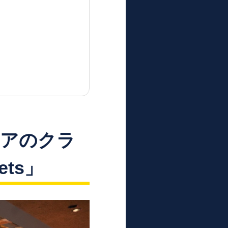
リアのクラ
ets」