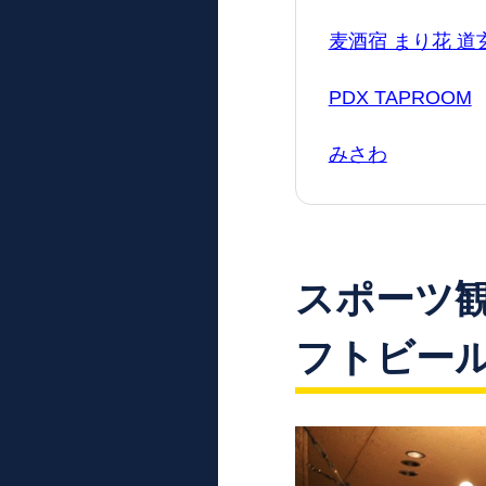
麦酒宿 まり花 道
PDX TAPROOM
みさわ
スポーツ
フトビールが