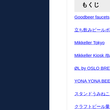
もくじ
Goodbeer faucets
立ち飲みビールボ
Mikkeller Tokyo
Mikkeller Kiosk /B
ØL by OSLO BR
YONA YONA B
スタンドうみねこSi
クラフトビール量り売