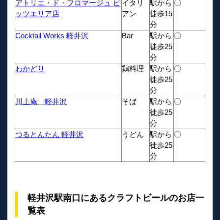
アトリエ・ド・フロマージュ ピ
イタリ
駅から
〇
ッツエリア店
アン
徒歩15
分
Cocktail Works 軽井沢
Bar
駅から
〇
徒歩25
分
わかどり
鶏料理
駅から
〇
徒歩25
分
川上庵 軽井沢
そば
駅から
〇
徒歩25
分
つるとんたん 軽井沢
うどん
駅から
〇
徒歩25
分
軽井沢駅南口にあるクラフトビールのお店一
覧表