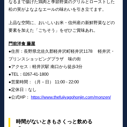
なるまで揚げた鶏肉と季節野菜のグリルとローストした
松の実がよなよなエールの味わいを引き立てます。
上品な空間に、おいしいお米・信州産の新鮮野菜などの
要素を加えた「ごちそう」をぜひご賞味あれ。
門前洋食 藤屋
●住所：長野県北佐久郡軽井沢町軽井沢1178 軽井沢・
プリンスショッピングプラザ 味の街
●アクセス：軽井沢駅 南口から徒歩3分
●TEL：0267-41-1800
●営業時間：（月－日） 11:00 - 22:00
●定休日：なし
●公式HP：
https://www.thefujiyagohonjin.com/monzen/
時間がないときもさくっと飲める