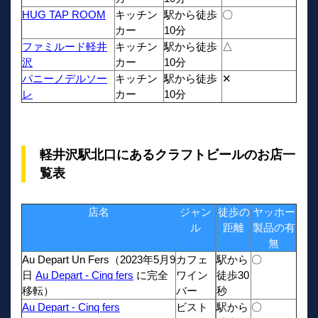
HUG TAP ROOM
キッチン
駅から徒歩
〇
カー
10分
ファミルード軽井
キッチン
駅から徒歩
△
沢
カー
10分
パニーノデルソー
キッチン
駅から徒歩
✕
レ
カー
10分
軽井沢駅北口にあるクラフトビールのお店一
覧表
店名
ジャン
徒歩の
ヤッホー
ル
距離
製品の有
無
Au Depart Un Fers（2023年5月9
カフェ
駅から
〇
日
Au Depart - Cinq fers
に完全
ワイン
徒歩30
移転）
バー
秒
Au Depart - Cinq fers
ビスト
駅から
〇