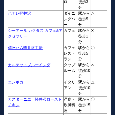
ロ
徒歩3
分
ハナレ軽井沢
ダイニ
駅から
△
ングバ
徒歩5
ー
分
シーアール カクタス カフェ&ア
カフェ
駅から
✕
クセサリー
徒歩1
分
信州ハム軽井沢工房
カフェ
駅から
〇
レスト
徒歩5
ラン
分
カルテットブルーイング
タップ
駅から
✕
ルーム
徒歩10
分
エンボカ
イタリ
駅から
△
アン
徒歩10
分
カスターニエ 軽井沢ロースト
洋食・
駅から
〇
チキン
欧風料
徒歩15
理
分