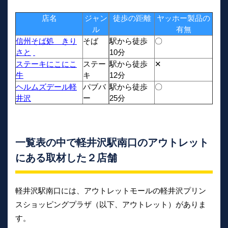
店名
ジャン
徒歩の距離
ヤッホー製品の
ル
有無
信州そば処 きり
そば
駅から徒歩
〇
さと
10分
ステーキにこにこ
ステー
駅から徒歩
✕
牛
キ
12分
ヘルムズデール軽
パブバ
駅から徒歩
〇
井沢
ー
25分
一覧表の中で軽井沢駅南口のアウトレット
にある取材した２店舗
軽井沢駅南口には、アウトレットモールの軽井沢プリン
スショッピングプラザ（以下、アウトレット）がありま
す。