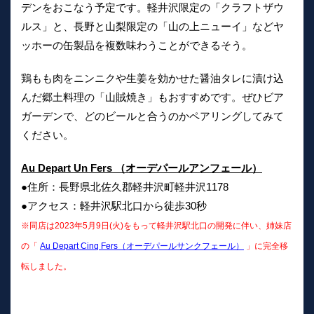
デンをおこなう予定です。軽井沢限定の「クラフトザウ
ルス」と、長野と山梨限定の「山の上ニューイ」などヤ
ッホーの缶製品を複数味わうことができるそう。
鶏もも肉をニンニクや生姜を効かせた醤油タレに漬け込
んだ郷土料理の「山賊焼き」もおすすめです。ぜひビア
ガーデンで、どのビールと合うのかペアリングしてみて
ください。
Au Depart Un Fers （オーデパールアンフェール）
●住所：長野県北佐久郡軽井沢町軽井沢1178
●アクセス：軽井沢駅北口から徒歩30秒
※同店は2023年5月9日(火)をもって軽井沢駅北口の開発に伴い、姉妹店
の「
Au Depart Cinq Fers（オーデパールサンクフェール）
」に完全移
転しました。