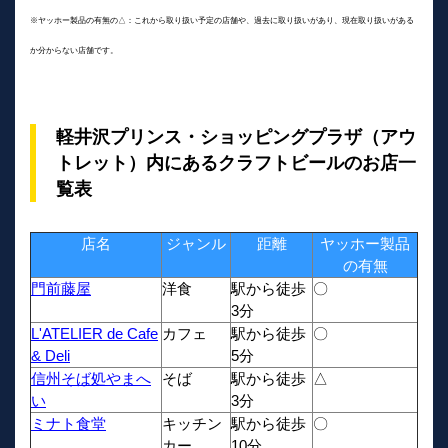
※ヤッホー製品の有無の△：これから取り扱い予定の店舗や、過去に取り扱いがあり、現在取り扱いがある
か分からない店舗です。
軽井沢プリンス・ショッピングプラザ（アウ
トレット）内にあるクラフトビールのお店一
覧表
店名
ジャンル
距離
ヤッホー製品
の有無
門前藤屋
洋食
駅から徒歩
〇
3分
L'ATELIER de Cafe
カフェ
駅から徒歩
〇
& Deli
5分
信州そば処やまへ
そば
駅から徒歩
△
い
3分
ミナト食堂
キッチン
駅から徒歩
〇
カー
10分