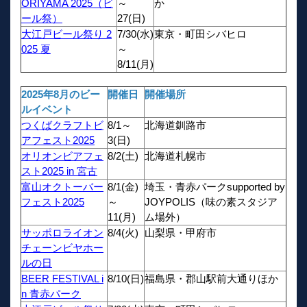
ORIYAMA 2025（ビ
～
か
ール祭）
27(日)
大江戸ビール祭り 2
7/30(水)
東京・町田シバヒロ
025 夏
～
8/11(月)
2025年8月のビー
開催日
開催場所
ルイベント
つくばクラフトビ
8/1～
北海道釧路市
アフェスト2025
3(日)
オリオンビアフェ
8/2(土)
北海道札幌市
スト2025 in 宮古
富山オクトーバー
8/1(金)
埼玉・青赤パークsupported by
フェスト2025
～
JOYPOLIS（味の素スタジア
11(月)
ム場外）
サッポロライオン
8/4(火)
山梨県・甲府市
チェーンビヤホー
ルの日
BEER FESTIVAL i
8/10(日)
福島県・郡山駅前大通りほか
n 青赤パーク