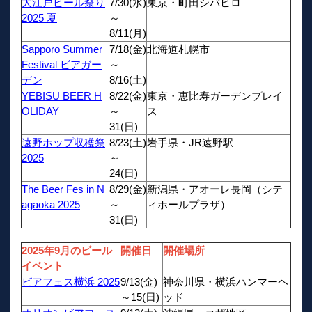
大江戸ビール祭り
7/30(水)
東京・町田シバヒロ
2025 夏
～
8/11(月)
Sapporo Summer
7/18(金)
北海道札幌市
Festival ビアガー
～
デン
8/16(土)
YEBISU BEER H
8/22(金)
東京・恵比寿ガーデンプレイ
OLIDAY
～
ス
31(日)
遠野ホップ収穫祭
8/23(土)
岩手県・JR遠野駅
2025
～
24(日)
The Beer Fes in N
8/29(金)
新潟県・アオーレ長岡（シテ
agaoka 2025
～
ィホールプラザ）
31(日)
2025年9月のビール
開催日
開催場所
イベント
ビアフェス横浜 2025
9/13(金)
神奈川県・横浜ハンマーヘ
～15(日)
ッド