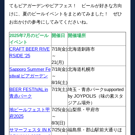
てもビアガーデンやビアフェス！ ビールが好きな方向
けに、夏のビールイベントをまとめてみました！ ぜひ
お出かけの参考にしてみてくださいね。
2025年7月のビール
開催日
開催場所
イベント
CRAFT BEER RIVE
7/18(金)
北海道釧路市
RSIDE ’25
～
21(月)
Sapporo Summer Fe
7/18(金)
北海道札幌市
stival ビアガーデン
～
8/16(土)
BEER FESTIVAL in
7/19(土)
埼玉・青赤パークsupported
青赤パーク
by JOYPOLIS（味の素スタ
ジアム場外）
地ビールフェスト甲
7/25(金)
山梨県・甲府市
府2025
～
8/3(日)
サマーフェスタ IN K
7/25(金)
福島県・郡山駅前大通りほ