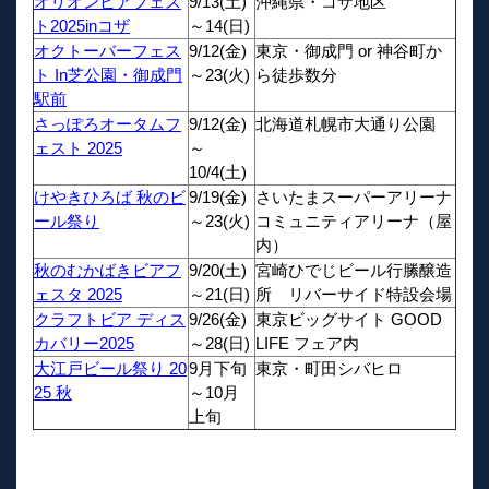
オリオンビアフェス
9/13(土)
沖縄県・コザ地区
ト2025inコザ
～14(日)
オクトーバーフェス
9/12(金)
東京・御成門 or 神谷町か
ト In芝公園・御成門
～23(火)
ら徒歩数分
駅前
さっぽろオータムフ
9/12(金)
北海道札幌市大通り公園
ェスト 2025
～
10/4(土)
けやきひろば 秋のビ
9/19(金)
さいたまスーパーアリーナ
ール祭り
～23(火)
コミュニティアリーナ（屋
内）
秋のむかばきビアフ
9/20(土)
宮崎ひでじビール行縢醸造
ェスタ 2025
～21(日)
所 リバーサイド特設会場
クラフトビア ディス
9/26(金)
東京ビッグサイト GOOD
カバリー2025
～28(日)
LIFE フェア内
大江戸ビール祭り 20
9月下旬
東京・町田シバヒロ
25 秋
～10月
上旬