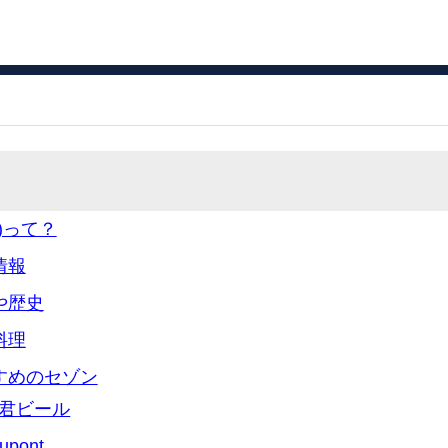
n)って？
情報
や歴史
料理
すめのセゾン
君ビール
upont