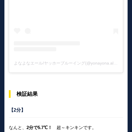
よなよなエール/ヤッホーブルーイング(@yonayona.ale)がシェアした投稿
検証結果
【2分】
なんと、
2分で5.7℃！
超～キンキンです。