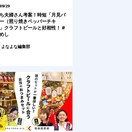
09/29
ち夫婦さん考案！時短「月見バ
ー（照り焼きペッパーチキ
」クラフトビールと好相性！ #
めし
よなよな編集部
み