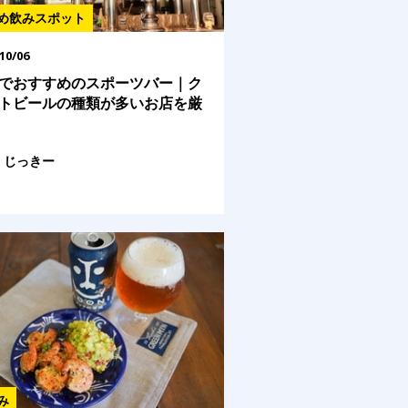
め飲みスポット
10/06
でおすすめのスポーツバー｜ク
トビールの種類が多いお店を厳
じっきー
み