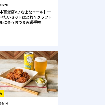
09/20
本百貨店×よなよなエール】一
べたいセットはどれ？クラフト
ルに合うおつまみ選手権
み
09/14