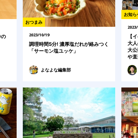
お知ら
おつまみ
2023/
2023/10/19
9の
【イ
大人
調理時間5分! 濃厚塩だれが絡みつく
大公
「サーモン塩ユッケ」
や直
よなよな編集部