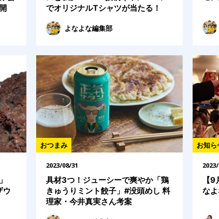
開
でオリジナルTシャツが当たる！
よなよな編集部
おつまみ
お知ら
2023/08/31
2023/
」
具材3つ！ジューシーで爽やか「鶏
【9
ザウ
きゅうりミント餃子」#没頭めし 料
なよ
理家・今井真実さん考案