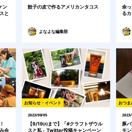
ケン
餃子の皮で作るアメリカンタコス
余っ
スと
るカ
よなよな編集部
お知らせ・イベント
おつま
2023/09/05
2023/
！
【9/19㈫まで】「#クラフトザウル
豚バ
み会
スと私」Twitter投稿キャンペーン
モン