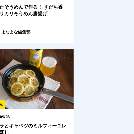
たそうめんで作る！ すだち香
リカリそうめん唐揚げ
よなよな編集部
み
09/03
ラとキャベツのミルフィーユレ
蒸し