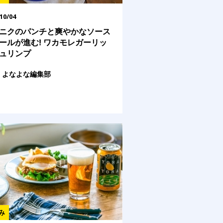
10/04
ニクのパンチと爽やかなソース
ールが進む! ワカモレガーリッ
ュリンプ
よなよな編集部
み