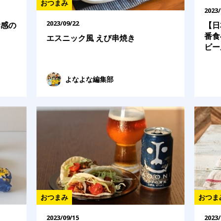
おつまみ
2023/
2023/09/22
食感の
【日
番食
エスニック風 えび串焼き
ビー
よなよな編集部
おつまみ
おつま
2023/09/15
2023/