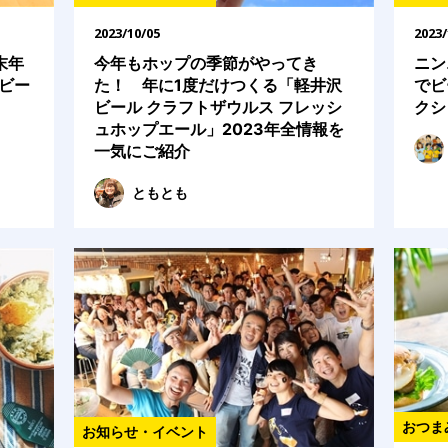
2023/10/05
2023/
末年
今年もホップの季節がやってき
ニン
ビー
た！ 年に1度だけつくる「軽井沢
でビ
ビール クラフトザウルス フレッシ
クシ
ュホップエール」2023年全情報を
一気にご紹介
ともとも
おつま
お知らせ・イベント