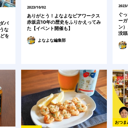
2023/
2023/10/02
ぐっ
ありがとう！よなよなビアワークス
ーガ
赤坂店10年の歴史をふりかえってみ
ダバ
ン）
た【イベント開催も】
うな
没頭
などを
よなよな編集部
おつま