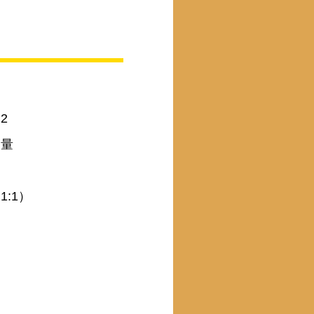
2
適量
:1）