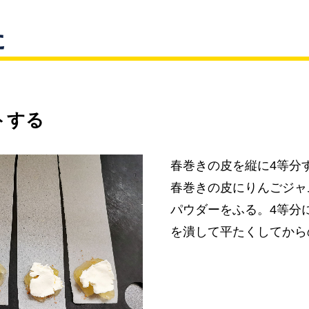
た
トする
春巻きの皮を縦に4等分
春巻きの皮にりんごジャ
パウダーをふる。4等分
を潰して平たくしてから