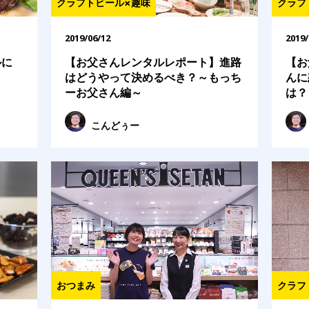
クラフトビール×趣味
クラフ
2019/06/12
2019/
ルに
【お父さんレンタルレポート】進路
【お
はどうやって決めるべき？～もっち
んに
ーお父さん編～
は？
こんどぅー
おつまみ
クラフ