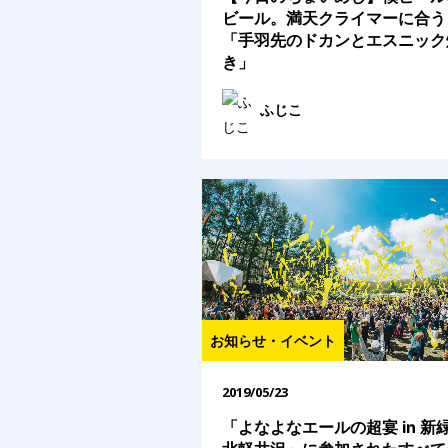
ビール。満天クライマーに合う
「手羽先のドカンとエスニック
き」
ふじこ
お知らせ・イベント
2019/05/23
「よなよなエールの超宴 in 新