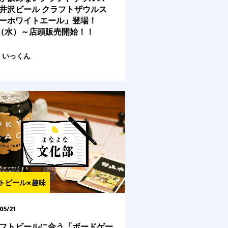
井沢ビール クラフトザウルス
ーホワイトエール」登場！
5（水）～店頭販売開始！！
いっくん
トビール×趣味
05/21
フトビールに合う「ボードゲー