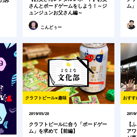
のみ
さんとボードゲームをしよう！～ジ
ム」
ュンジュンお父さん編～
こんどぅー
クラフトビール×趣味
おすす
2019/05/20
2019/
クラフトビールに合う「ボードゲー
【ふ
ム」を求めて【前編】
アワ