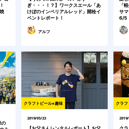
！
ぎ・・・！？】ワークスエール「あ
「軽
焼
けぼのインペリアルレッド」開栓イ
サマ
ベントレポート！
6/
アルフ
クラフトビール×趣味
クラフ
2019/05/23
2019/
緑の
【お父さんレンタルレポート】お父
クラ