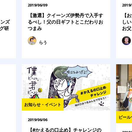
2019/06/09
2019/
【激選】クイーンズ伊勢丹で入手す
【お
ーンズ
るべし！父の日ギフトとこだわりお
しい
グ研
つまみ
お父
らう
お知らせ・イベント
ビール
2019/06/06
【#かえるの口止め】チャレンジの