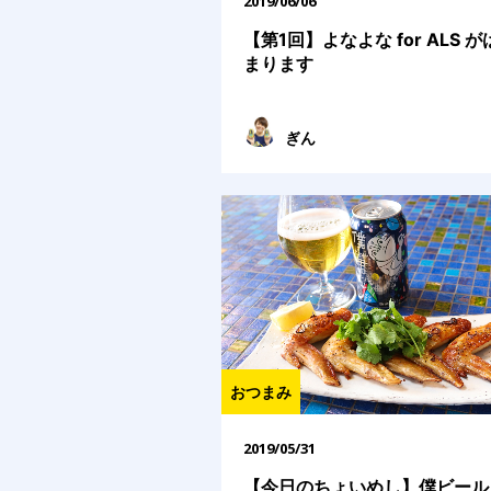
2019/06/06
【第1回】よなよな for ALS 
まります
ぎん
おつまみ
2019/05/31
【今日のちょいめし】僕ビール