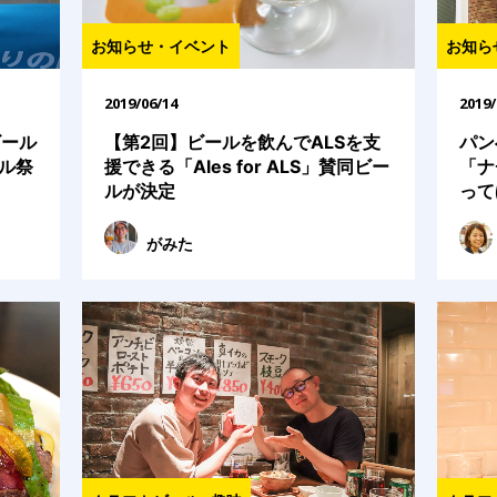
お知らせ・イベント
お知ら
2019/06/14
2019/
ビール
【第2回】ビールを飲んでALSを支
パン
ル祭
援できる「Ales for ALS」賛同ビー
「ナ
ルが決定
って
がみた