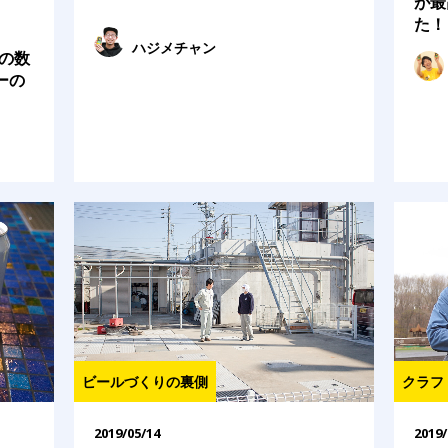
が最
た！
ハジメチャン
の数
ーの
ビールづくりの裏側
クラフ
2019/05/14
2019/