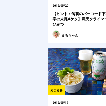
2019/05/20
【ヒント：缶裏のバーコード下
字の末尾4ケタ】満天クライマ
ひみつ
まるちゃん
おつまみ
2019/05/17