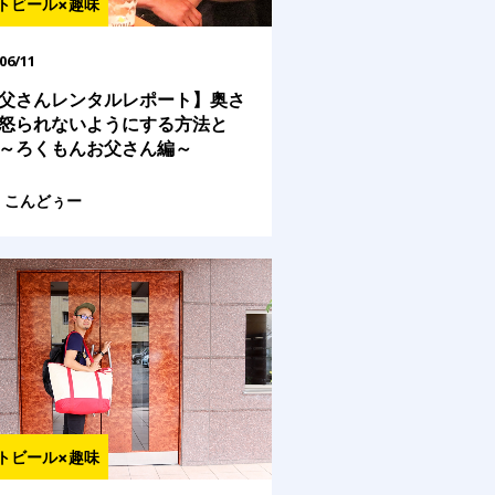
トビール×趣味
06/11
父さんレンタルレポート】奥さ
怒られないようにする方法と
～ろくもんお父さん編～
こんどぅー
トビール×趣味