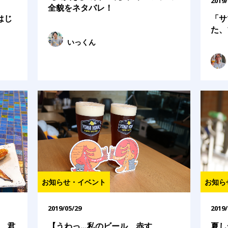
2019/
全貌をネタバレ！
がはじ
「サ
た、
いっくん
お知らせ・イベント
お知ら
2019/05/29
2019/
、君
【うわっ…私のビール、赤す
夏し