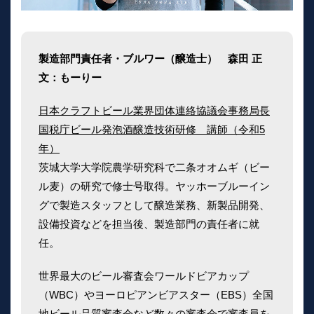
製造部門責任者・ブルワー（醸造士） 森田 正
文：もーりー
日本クラフトビール業界団体連絡協議会事務局長
国税庁ビール発泡酒醸造技術研修 講師（令和5
年）
茨城大学大学院農学研究科で二条オオムギ（ビー
ル麦）の研究で修士号取得。ヤッホーブルーイン
グで製造スタッフとして醸造業務、新製品開発、
設備投資などを担当後、製造部門の責任者に就
任。
世界最大のビール審査会ワールドビアカップ
（WBC）やヨーロピアンビアスター（EBS）全国
地ビール品質審査会など数々の審査会で審査員を