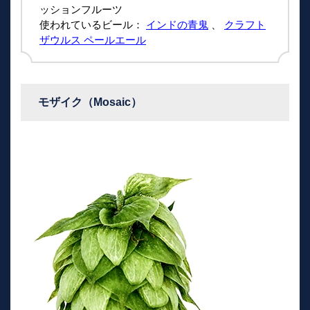
ッションフルーツ
使われているビール：
インドの青鬼
、
クラフト
ザウルス ペールエール
モザイク（Mosaic）