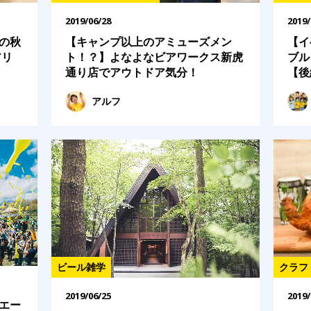
2019/06/28
2019/
の秋
【キャンプ以上のアミューズメン
【イ
アリ
ト！？】よなよなビアワークス新虎
ブル
通り店でアウトドア気分！
【後
アルフ
クラフ
ビール雑学
2019/
2019/06/25
エー