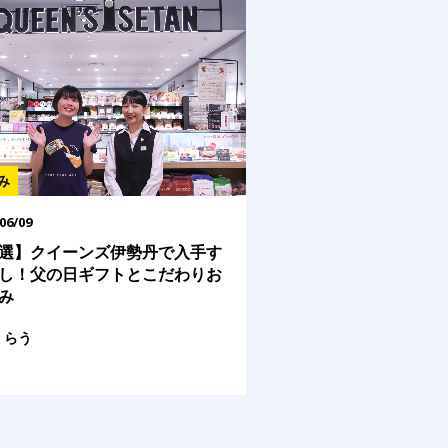
み
06/09
選】クイーンズ伊勢丹で入手す
し！父の日ギフトとこだわりお
み
らう