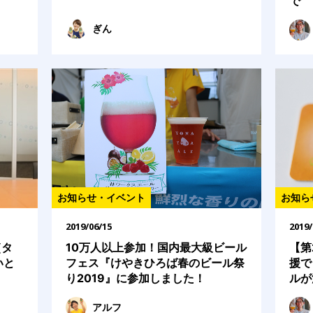
で
ぎん
お知らせ・イベント
お知ら
2019/06/15
2019/
(タ
10万人以上参加！国内最大級ビール
【第
いと
フェス『けやきひろば春のビール祭
援で
り2019』に参加しました！
ルが
アルフ