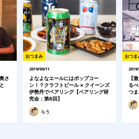
おつまみ
おつま
2019/06/11
2019/
奥さ
よなよなエールにはポップコー
【激
と
ン！？クラフトビール × クイーンズ
るべ
伊勢丹でペアリング【ペアリング研
つま
究会：第6回】
らう