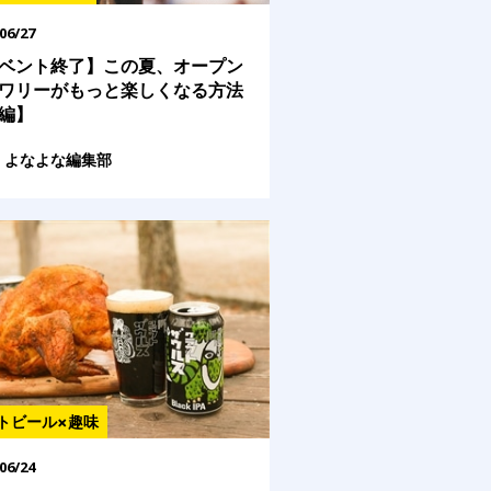
06/27
ベント終了】この夏、オープン
ワリーがもっと楽しくなる方法
編】
よなよな編集部
トビール×趣味
06/24