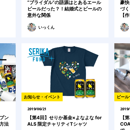
豪快
“ブライダル”の語源はとあるエール
づく
ビールだった？！結婚式とビールの
【作
意外な関係
いっくん
お知らせ・イベント
ビール
2019/06/21
2019/
プン
【第4回】せりか基金×よなよな for
【第
方法
ALS 限定チャリティTシャツ
COA