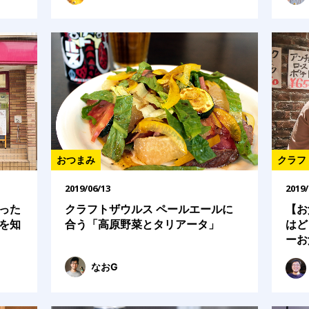
おつまみ
クラフ
2019/06/13
2019/
った
クラフトザウルス ペールエールに
【お
を知
合う「高原野菜とタリアータ」
はど
ーお
なおG