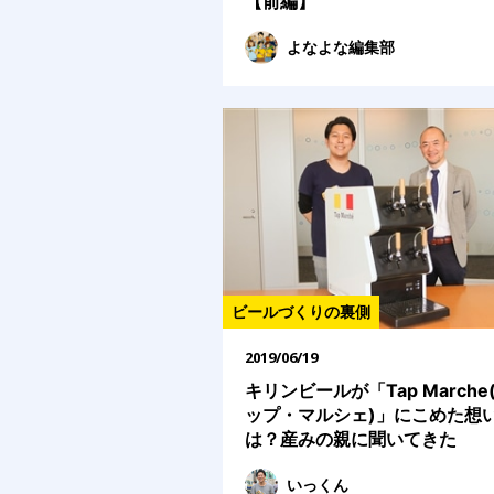
【前編】
よなよな編集部
ビールづくりの裏側
2019/06/19
キリンビールが「Tap Marche
ップ・マルシェ)」にこめた想
は？産みの親に聞いてきた
いっくん