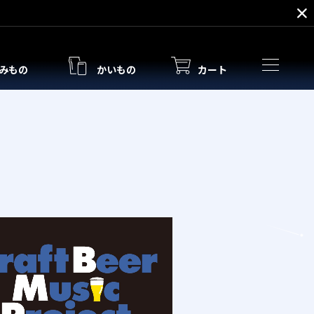
みもの
かいもの
カート