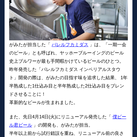
がみたが担当した「
バレルフカミダス
」は、「一期一会
のビール」とも呼ばれ、ヤッホーブルーイングのビール
史上ブルワーが最も手間暇かけているビールのひとつ。
昨年発売した「バレルフカミダス インペリアルスタウ
ト」開発の際は、がみたの目指す味を追求した結果、 1年
半熟成した1仕込み目と半年熟成した2仕込み目をブレン
ドさせることに！
革新的なビールが生まれました。
また、先日4月14日(火)にリニューアル発売した「
僕ビー
ル君ビール
」の開発も、がみたが担当。
半年以上前から試行錯誤を重ね、リニューアル前の良さ