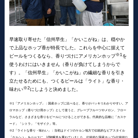
早速取り寄せた「信州早生」「かいこがね」は、穏やか
で上品なホップ香が特長でした。これらを中心に据えて
※1
ビールをつくるなら、香りづけにアメリカンホップ
を
使うわけにはいきません（香りが負けてしまうからで
す）。「信州早生」「かいこがね」の繊細な香りを引き
立たせるためにも、つくるビールは「ライト」な香り・
※2
味わい
にしようと決めました。
※1「アメリカンホップ」：国産ホップに比べると、香りがパッキリわかりやすい。ア
ロマホップ（香りづけ用ホップ）として使うと、グレープフルーツやメロン、フロー
ラルなど、さまざまな香りをビールにつけることができる。代表的な品種に「カスケ
ード」「シトラ」「モザイク」等。
※2「ライトな香り・味わい」：当初はドイツのケルン地方で伝統的なビアスタイル
「ケルシュ」をベースに、試験醸造を重ねていました。伝統的な国産ホップ×伝統的な