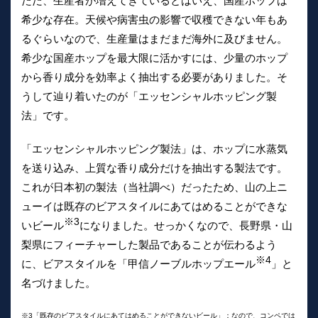
ただ、生産者が増えてきているとはいえ、国産ホップは
希少な存在。天候や病害虫の影響で収穫できない年もあ
るぐらいなので、生産量はまだまだ海外に及びません。
希少な国産ホップを最大限に活かすには、少量のホップ
から香り成分を効率よく抽出する必要がありました。そ
うして辿り着いたのが「エッセンシャルホッピング製
法」です。
「エッセンシャルホッピング製法」は、ホップに水蒸気
を送り込み、上質な香り成分だけを抽出する製法です。
これが日本初の製法（当社調べ）だったため、山の上ニ
ューイは既存のビアスタイルにあてはめることができな
※3
いビール
になりました。せっかくなので、長野県・山
梨県にフィーチャーした製品であることが伝わるよう
※4
に、ビアスタイルを「甲信ノーブルホップエール
」と
名づけました。
※3「既存のビアスタイルにあてはめることができないビール」：なので、コンペでは