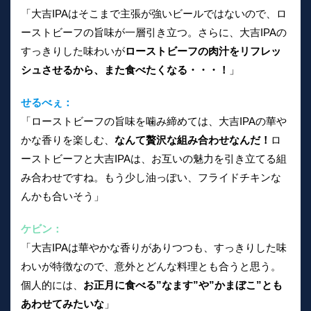
「大吉IPAはそこまで主張が強いビールではないので、ロ
ーストビーフの旨味が一層引き立つ。さらに、大吉IPAの
すっきりした味わいが
ローストビーフの肉汁をリフレッ
シュさせるから、また食べたくなる・・・！
」
せるべぇ：
「ローストビーフの旨味を噛み締めては、大吉IPAの華や
かな香りを楽しむ、
なんて贅沢な組み合わせなんだ！
ロ
ーストビーフと大吉IPAは、お互いの魅力を引き立てる組
み合わせですね。もう少し油っぽい、フライドチキンな
んかも合いそう」
ケビン：
「大吉IPAは華やかな香りがありつつも、すっきりした味
わいが特徴なので、意外とどんな料理とも合うと思う。
個人的には、
お正月に食べる”なます”や”かまぼこ”とも
あわせてみたいな
」