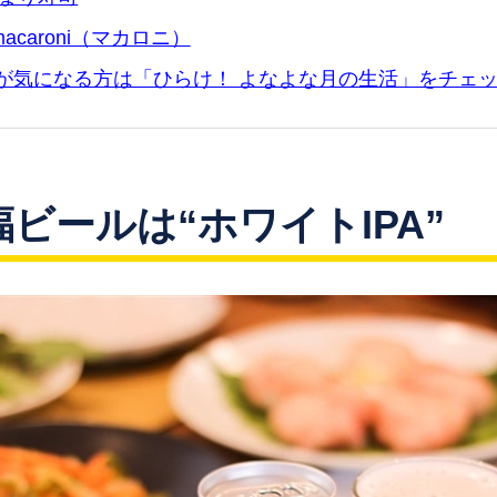
caroni（マカロニ）
2が気になる方は「ひらけ！ よなよな月の生活」をチェ
福ビールは“ホワイトIPA”