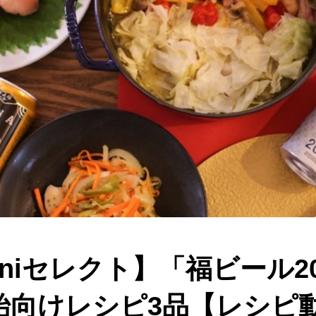
roniセレクト】「福ビール2
始向けレシピ3品【レシピ