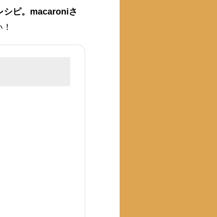
ピ。macaroniさ
い！