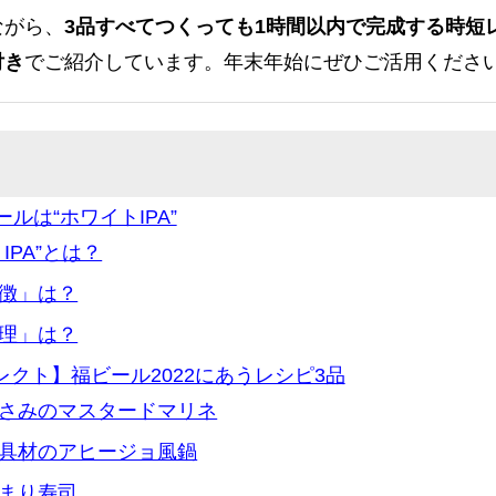
ながら、
3品すべてつくっても1時間以内で完成する時短レシ
付き
でご紹介しています。年末年始にぜひご活用くださ
ールは“ホワイトIPA”
IPA”とは？
徴」は？
理」は？
iセレクト】福ビール2022にあうレシピ3品
さみのマスタードマリネ
具材のアヒージョ風鍋
まり寿司