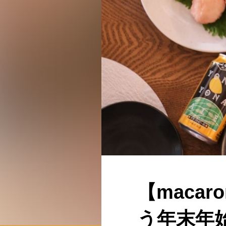
【maca
う年末年