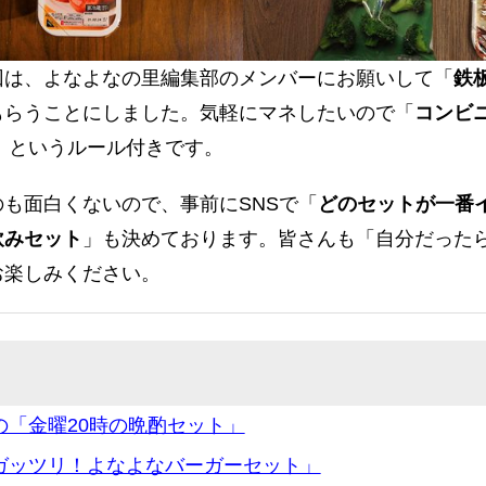
回は、よなよなの里編集部のメンバーにお願いして「
鉄
もらうことにしました。気軽にマネしたいので「
コンビ
」というルール付きです。
も面白くないので、事前にSNSで「
どのセットが一番
飲みセット
」も決めております。皆さんも「自分だった
お楽しみください。
の「金曜20時の晩酌セット」
ガッツリ！よなよなバーガーセット」