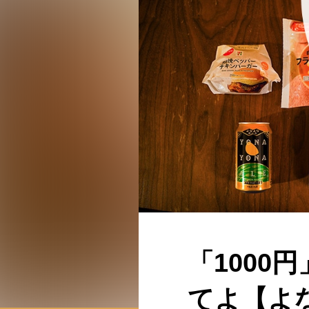
「100
てよ【よ