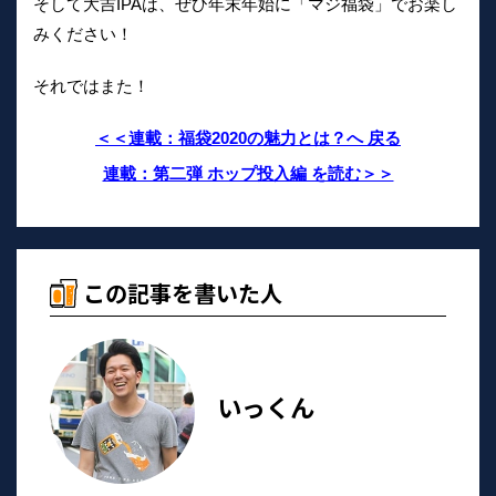
そして大吉IPAは、ぜひ年末年始に「マジ福袋」でお楽し
みください！
それではまた！
＜＜連載：福袋2020の魅力とは？へ 戻る
連載：第二弾 ホップ投入編 を読む＞＞
この記事を書いた人
いっくん