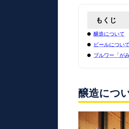
もくじ
醸造について
ビールについ
ブルワー「が
醸造につ