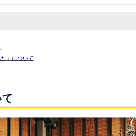
て
みた」について
いて