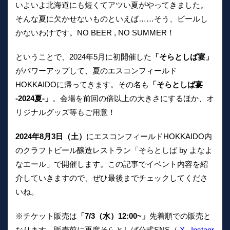
いよいよ北海道にも短くてアツい夏がやってきました。
そんな夏に欠かせないものといえば……そう、ビールし
かないわけです。NO BEER , NO SUMMER！
ということで、2024年5月に初開催した
「そらとしば宴」
がパワーアップして、夏のエスコンフィールド
HOKKAIDOに帰ってきます。その名も
「そらとしば宴
-2024夏-」
。会場を前回の倍以上の大きさにするほか、オ
リジナルグッズ等もご用意！
2024年8月3日（土）
にエスコンフィールドHOKKAIDO内
のクラフトビール醸造レストラン「そらとしば by よなよ
なエール」で開催します。この記事でイベント内容を紹
介していきますので、ぜひ最後までチェックしてくださ
いね。
※チケット販売は
「7/3（水）12:00~」
先着順での販売と
なります。販売前に再度そらとしば公式SNS（
X
,
Instagr