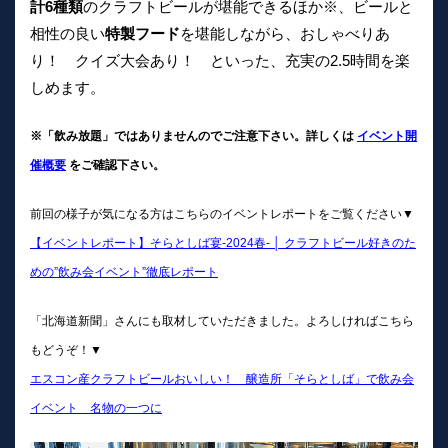
計6種類
のクラフトビールが堪能できるほか※、ビールと
相性の良い
特製フード
を堪能しながら、おしゃべりあ
り！ クイズ大会あり！ といった、充実の2.5時間を楽
しめます。
※「飲み放題」ではありませんのでご注意下さい。詳しくは
イベント開
催概要
をご確認下さい。
前回の様子が気になる方はこちらのイベントレポートをご覧ください▼
【イベントレポート】そらとしば宴-2024春- │ クラフトビール好きのた
めの”飲み会イベント”徹底レポート
「北海道新聞」さんにも取材していただきました。よろしければこちら
もどうぞ！▼
エスコン産クラフトビールおいしい！ 醸造所「そらとしば」で飲み会
イベント 名物の一つに