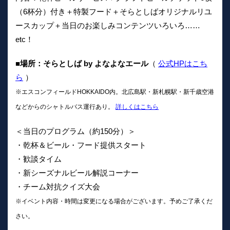
（6杯分）付き＋特製フード＋そらとしばオリジナルリユ
ースカップ＋当日のお楽しみコンテンツいろいろ……
etc！
■場所：そらとしば by よなよなエール
（
公式HPはこち
ら
）
※エスコンフィールドHOKKAIDO内。北広島駅・新札幌駅・新千歳空港
などからのシャトルバス運行あり。
詳しくはこちら
＜当日のプログラム（約150分）＞
・乾杯＆ビール・フード提供スタート
・歓談タイム
・新シーズナルビール解説コーナー
・チーム対抗クイズ大会
※イベント内容・時間は変更になる場合がございます。予めご了承くだ
さい。