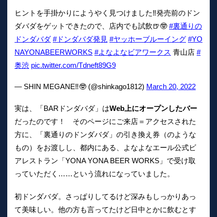
ヒントを手掛かりにようやく見つけました‼︎発売前のドン
ダバダをゲットできたので、店内でも試飲🍺🤓
#裏通りの
ドンダバダ
#ドンダバダ発見
#ヤッホーブルーイング
#YO
NAYONABEERWORKS
#よなよなビアワークス
青山店
#
奥渋
pic.twitter.com/Tdneft89G9
— SHIN MEGANE‼︎🤓 (@shinkago1812)
March 20, 2022
実は、「BARドンダバダ」は
Web上にオープンしたバー
だったのです！ そのページにご来店＝アクセスされた
方に、「裏通りのドンダバダ」の引き換え券（のような
もの）をお渡しし、都内にある、よなよなエール公式ビ
アレストラン「YONA YONA BEER WORKS」で受け取
っていただく……という流れになっていました。
初ドンダバダ。さっぱりしてるけど深みもしっかりあっ
て美味しい。他の方も言ってたけど日中とかに飲むとす