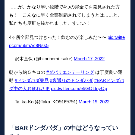
……が、かなり早い段階で4つの扉全てを発見された方
も！ こんなに早く全部制覇されてしまうとは……と、
私たちも度肝を抜かれました。すごい！
4ヶ所全部見つけきった！飲むのが楽しみだ〜〜
pic.twitte
r.com/u6mAc8Nss5
— 沢木直保 (@hitorinomi_sake)
March 17, 2022
朝から約５キロの
#ダバリエンテーリング
は丁度良い運
動
#ドンダバダ発見
#裏通りのドンダバダ
#BARドンダバ
ダ中の人お疲れさま
pic.twitter.com/e9GOLtnyOp
— Ta_ka-Ko (@Taka_KO9169791)
March 19, 2022
「BARドンダバダ」の中はどうなってい