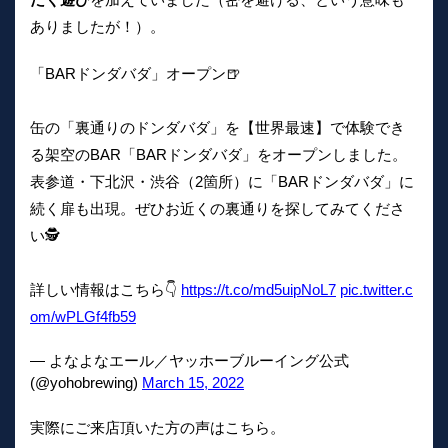
ありましたが！）。
「BARドンダバダ」オープン🍺
缶の「裏通りのドンダバダ」を【世界最速】で体験でき
る架空のBAR「BARドンダバダ」をオープンしました。
表参道・下北沢・渋谷（2箇所）に「BARドンダバダ」に
続く扉も出現。ぜひお近くの裏通りを探してみてくださ
い🕵
詳しい情報はこちら👇
https://t.co/md5uipNoL7
pic.twitter.c
om/wPLGf4fb59
— よなよなエール／ヤッホーブルーイング公式
(@yohobrewing)
March 15, 2022
実際にご来店頂いた方の声はこちら。