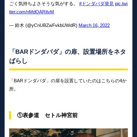
ごく気持ちよさそうな気がする。
#ドンダバダ発見
pic.twi
tter.com/nMdOARjIvM
— 鈴木 (@yCnUBZwFvkbUWdR)
March 16, 2022
「BARドンダバダ」の扉、設置場所をネタ
ばらし
「BARドンダバダ」の扉を設置していたのはこちらの4か
所。
①表参道 セトル神宮前