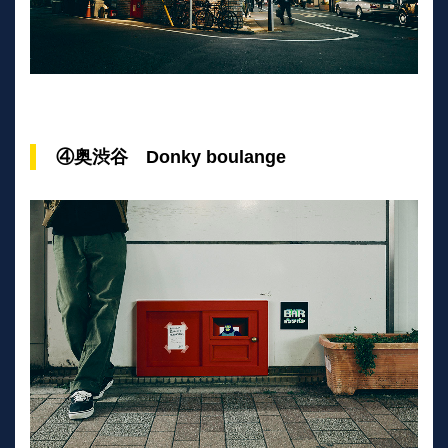
④奥渋谷 Donky boulange