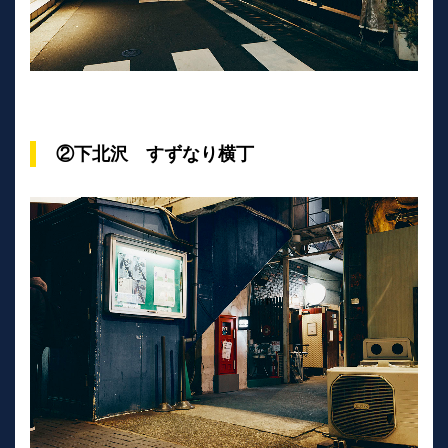
②下北沢 すずなり横丁