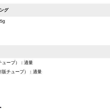
ング
5g
チューブ）：適量
市販チューブ）：適量
た