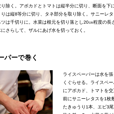
取り除く。アボカドとトマトは縦半分に切り、断面を下に
うりは縦8等分に切り、タネ部分を取り除く。サニーレタ
ベツは千切りに。水菜は根元を切り落とし20㎝程度の長
水にさらして、ザルにあげ水を切っておく。
ペーパーで巻く
ライスペーパーは水を張
くぐらせる。ライスペー
にアボカド、トマトを交
前にサニーレタスを1枚
たきゅうり1本、エビ3