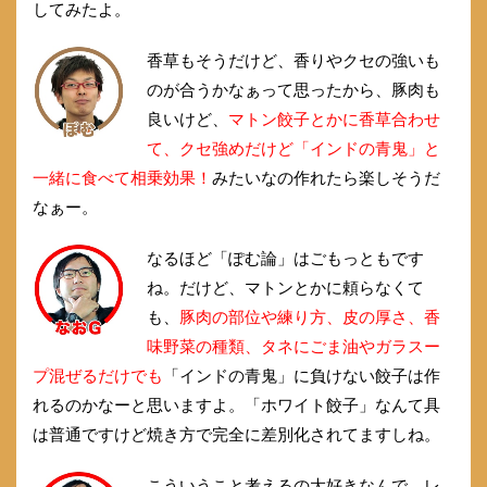
してみたよ。
香草もそうだけど、香りやクセの強いも
のが合うかなぁって思ったから、豚肉も
良いけど、
マトン餃子とかに香草合わせ
て、クセ強めだけど「インドの青鬼」と
一緒に食べて相乗効果！
みたいなの作れたら楽しそうだ
なぁー。
なるほど「ぽむ論」はごもっともです
ね。だけど、マトンとかに頼らなくて
も、
豚肉の部位や練り方、皮の厚さ、香
味野菜の種類、タネにごま油やガラスー
プ混ぜるだけでも
「インドの青鬼」に負けない餃子は作
れるのかなーと思いますよ。「ホワイト餃子」なんて具
は普通ですけど焼き方で完全に差別化されてますしね。
こういうこと考えるの大好きなんで、レ