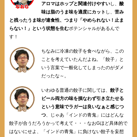
アロマはホップと関連付けやすい
し、
酸
味は脂のうま味を適度にカット
し、
苦み
と残ったうま味が連食性、つまり「やめられない！止ま
らない！」という状態を生む
ポテンシャルがあるんで
す！
ちなみに冷凍の餃子を食べながら、この
ことを考えていたんだよね。「餃子」と
いう言葉で一般化してしまったのがダメ
だったな～。
いわゆる普通の餃子に関しては、
餃子と
ビール両方の味を損なわず引き立たせる
という意味でラガーは良いなぁと感じつ
つ
、じゃあ「インドの青鬼」にはどんな
餃子が合うだろうかって考えて・・・なおGほど具体的で
はないにせよ、「インドの青鬼」に負けない餃子を妄想