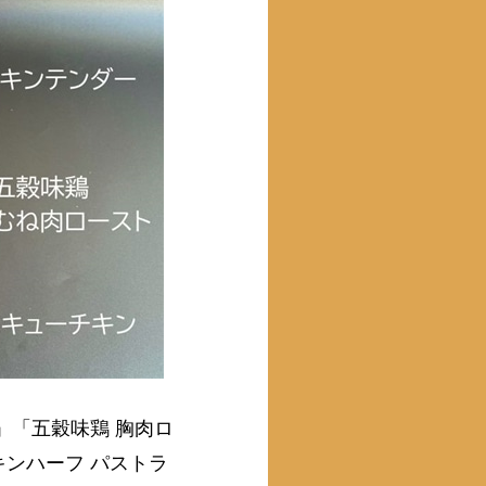
」「五穀味鶏 胸肉ロ
ンハーフ パストラ