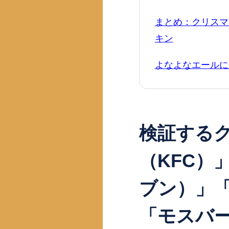
まとめ：クリスマ
キン
よなよなエールに合
検証するク
（KFC）
ブン）」
「モスバ