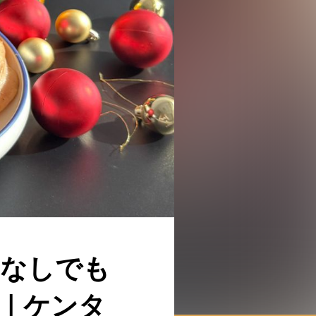
約なしでも
較｜ケンタ