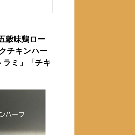
五穀味鶏ロー
ークチキンハー
トラミ」「チキ