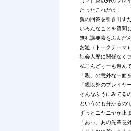
（２）親以外のプレ
たったこれだけ！
親の回答を引き出す
いろんなことを質問
無礼講要素をふんだ
お題（トークテーマ
社会人歴に関係なく
私こんどぅーも遊ん
「親」の意外な一面
「親以外のプレイヤ
そんなふうにみてる
というのも分かるの
ずっとニヤニヤが止
「あっ、あの先輩意