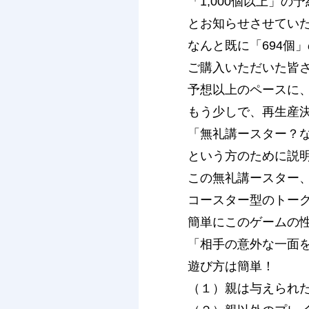
「1,000個以上」
とお知らせさせてい
なんと既に「694個
ご購入いただいた皆さ
予想以上のペースに
もう少しで、再生産
「無礼講ースター？
という方のために説
この無礼講ースター
コースター型のトー
簡単にこのゲームの
「相手の意外な一面
遊び方は簡単！
（１）親は与えられた