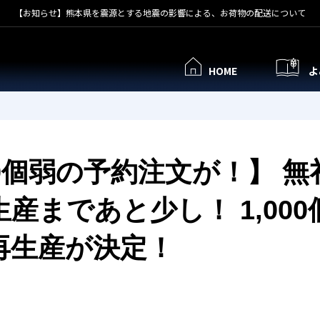
【お知らせ】熊本県を震源とする地震の影響による、お荷物の配送について
HOME
よ
0個弱の予約注文が！】 無
産まであと少し！ 1,00
再生産が決定！