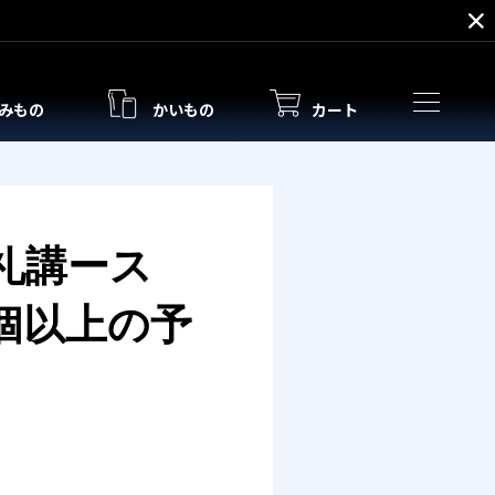
みもの
かいもの
カート
礼講ース
0個以上の予