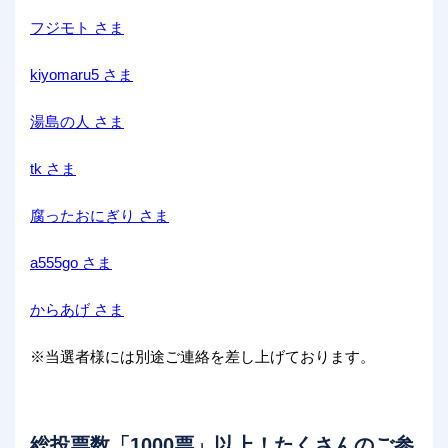
フジモト さま
kiyomaru5 さま
湯島の人 さま
tk さま
腐ったおにぎり さま
a555go さま
からあげ さま
※当選者様には別途ご連絡を差し上げております。
総投票数「1000票」以上！たくさんのご参