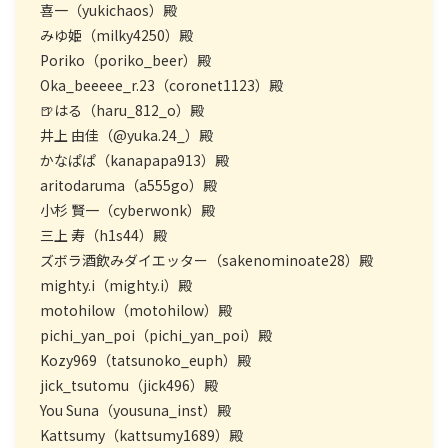
喜一（yukichaos）殿
みゆ姫（milky4250）殿
Poriko（poriko_beer）殿
Oka_beeeee_r.23（coronet1123）殿
🍺はる（haru_812_o）殿
井上 由佳（@yuka.24_）殿
かなぱぱ（kanapapa913）殿
aritodaruma（a555go）殿
小杉 賢一（cyberwonk）殿
三上 寿（h1s44）殿
ズボラ酒飲みダイエッター（sakenominoate28）殿
mighty.i（mighty.i）殿
motohilow（motohilow）殿
pichi_yan_poi（pichi_yan_poi）殿
Kozy969（tatsunoko_euph）殿
jick_tsutomu（jick496）殿
You Suna（yousuna_inst）殿
Kattsumy（kattsumy1689）殿