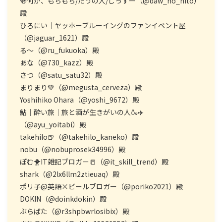
🍻何か、もちもち/だうの人/じっすー（@daw_no_hito）
殿
ひろにい｜ヤッホーブルーイングのファンイベント屋
（@jaguar_1621）殿
る〜（@ru_fukuoka）殿
あな（@730_kazz）殿
さつ（@satu_satu32）殿
まりまり💚（@megusta_cerveza）殿
Yoshihiko Ohara（@yoshi_9672）殿
鮎｜酔い旅｜旅と酒が生きがいの人🍶✈️
（@ayu_yoitabi）殿
takehilo🍺（@takehilo_kaneko）殿
nobu（@nobuprosek34996）殿
ぽむ🐥IT雑記ブロガー📒（@it_skill_trend）殿
shark（@2lx6llm2ztieuaq）殿
ポリ子@英語×ビールブロガー（@poriko2021）殿
DOKIN（@doinkdokin）殿
ぶらばた（@r3shpbwrlosibix）殿