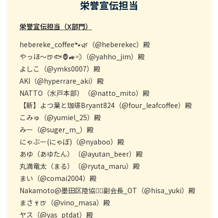
栄誉宣伝担当
栄誉宣伝担当（X部門）
hebereke_coffee🐾🌿（@heberekec）殿
やっほ〜🍺🐟🦍🚙💨（@yahho_jim）殿
よしこ（@ymks0007）殿
AKI（@hyperrare_aki）殿
NATTO（水戸本部）（@natto_mito）殿
【新】よつ葉と珈琲Bryant824（@four_leafcoffee）殿
こみゅ（@yumiel_25）殿
みー（@suger_m_）殿
にゃぶー(にゃぼ)（@nyaboo）殿
あゆ（あゆたん）（@ayutan_beer）殿
丸満竜太（まる）（@ryuta_maru）殿
まい（@comai2004）殿
Nakamoto@墨田区陸協🏃‍♂️副会長_OT（@hisa_yuki）殿
まさ🍷🍺（@vino_masa）殿
ヤス（@yas_ptdat）殿