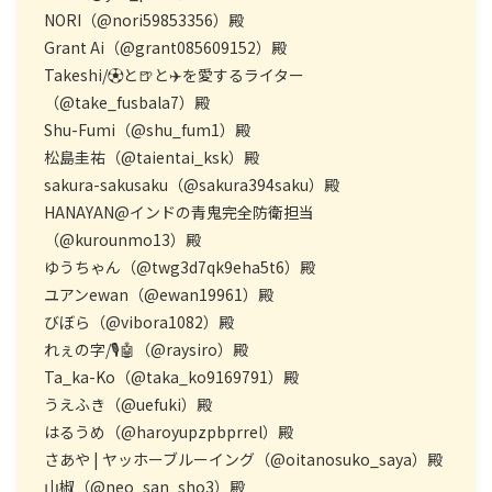
NORI（@nori59853356）殿
Grant Ai（@grant085609152）殿
Takeshi/⚽️と🍺と✈️を愛するライター
（@take_fusbala7）殿
Shu-Fumi（@shu_fum1）殿
松島圭祐（@taientai_ksk）殿
sakura-sakusaku（@sakura394saku）殿
HANAYAN@インドの青鬼完全防衛担当
（@kurounmo13）殿
ゆうちゃん（@twg3d7qk9eha5t6）殿
ユアンewan（@ewan19961）殿
びぼら（@vibora1082）殿
れぇの字/🎙️🤖（@raysiro）殿
Ta_ka-Ko（@taka_ko9169791）殿
うえふき（@uefuki）殿
はるうめ（@haroyupzpbprrel）殿
さあや | ヤッホーブルーイング（@oitanosuko_saya）殿
山椒（@neo_san_sho3）殿