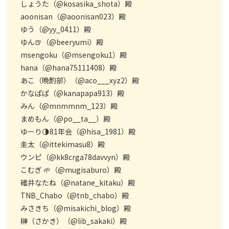
しょうた（@kosasika_shota）殿
aoonisan（@aoonisan023）殿
ゆう（@yy_0411）殿
ゆん🍺（@beeryumi）殿
msengoku（@msengoku1）殿
hana（@hana75111408）殿
あこ（晩酌部）（@aco___xyz2）殿
かなぱぱ（@kanapapa913）殿
みん（@mnmmnm_123）殿
まめもん（@po__ta__）殿
ゆーり🌗81年会（@hisa_1981）殿
圭太（@ittekimasu8）殿
ウンピ（@kk8crga78davvyn）殿
こむぎ 🌱（@mugisaburo）殿
碓井なたね（@natane_kitaku）殿
TNB_Chabo（@tnb_chabo）殿
みさきち（@misakichi_blog）殿
榊（さかき）（@lib_sakaki）殿