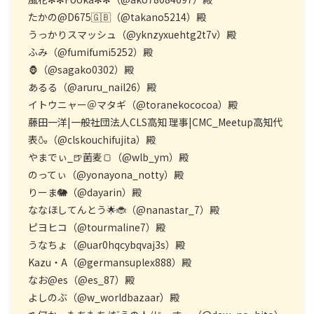
たかの@D675🇬🇧（@takano5214）殿
うっかりスマッシュ（@yknzyxuehtg2t7v）殿
ふみ（@fumifumi5252）殿
🦍（@sagako0302）殿
あるる（@aruru_nail26）殿
イトウニャー＠マタギ（@toranekococoa）殿
藤田一洋|一般社団法人CLS高知 理事|CMC_Meetup高知代
表🍶（@clskouchifujita）殿
やまでぃ_🍺菌麦🍞（@wlb_ym）殿
のってぃ（@yonayona_notty）殿
りーま🐘（@dayarin）殿
ななほしてんとう🌟🐞（@nanastar_7）殿
ピヨヒコ（@tourmaline7）殿
うなちょ（@uar0hqcybqvaj3s）殿
Kazu・A（@germansuplex888）殿
なお@es（@es_87）殿
よしのぶ（@w_worldbazaar）殿