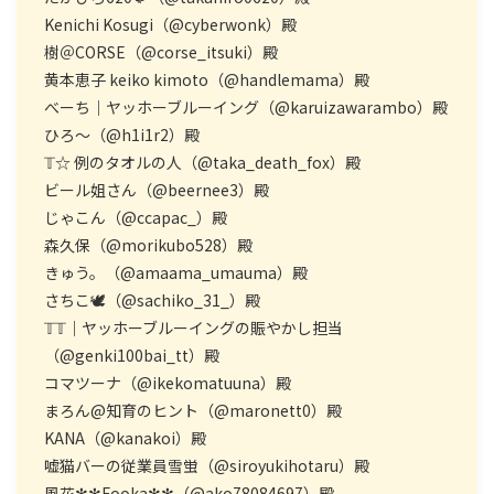
Kenichi Kosugi（@cyberwonk）殿
樹＠CORSE（@corse_itsuki）殿
黄本恵子 keiko kimoto（@handlemama）殿
べーち｜ヤッホーブルーイング（@karuizawarambo）殿
ひろ〜（@h1i1r2）殿
𝕋☆ 例のタオルの人（@taka_death_fox）殿
ビール姐さん（@beernee3）殿
じゃこん（@ccapac_）殿
森久保（@morikubo528）殿
きゅう。（@amaama_umauma）殿
さちこ🕊️（@sachiko_31_）殿
𝕋𝕋｜ヤッホーブルーイングの賑やかし担当
（@genki100bai_tt）殿
コマツーナ（@ikekomatuuna）殿
まろん@知育のヒント（@maronett0）殿
KANA（@kanakoi）殿
嘘猫バーの従業員雪蛍（@siroyukihotaru）殿
風花✻✻Fooka✻✻（@ako78084697）殿