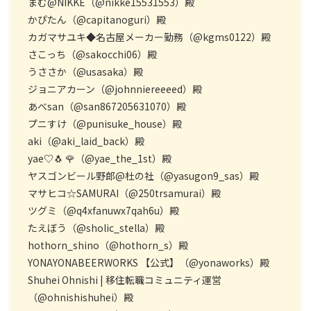
まむ@NIKKE（@nikke15531553）殿
かぴたん（@capitanoguri）殿
カガマサユキ◆名古屋メーカー勤務（@kgms0122）殿
さこっち（@sakocchi06）殿
うささか（@usasaka）殿
ジョニアカーン（@johnniereeeed）殿
あべsan（@san867205631070）殿
プニすけ（@punisuke_house）殿
aki（@aki_laid_back）殿
yae♡🐧 🌹（@yae_the_1st）殿
ヤスゴンビール野郎@杜の社（@yasugon9_sas）殿
マサヒコ☆SAMURAI（@250trsamurai）殿
ツグミ（@q4xfanuwx7qah6u）殿
たえぼう（@sholic_stella）殿
hothorn_shino（@hothorn_s）殿
YONAYONABEERWORKS 【公式】（@yonaworks）殿
Shuhei Ohnishi | 移住転職コミュニティ運営
（@ohnishishuhei）殿