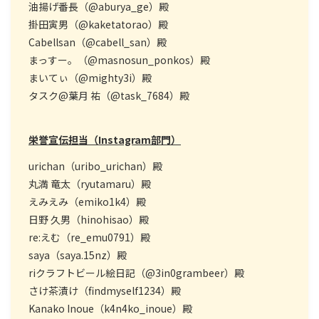
油揚げ番長（@aburya_ge）殿
掛田寅男（@kaketatorao）殿
Cabellsan（@cabell_san）殿
まっすー。（@masnosun_ponkos）殿
まいてぃ（@mighty3i）殿
タスク@葉月 祐（@task_7684）殿
栄誉宣伝担当（Instagram部門）
urichan（uribo_urichan）殿
丸満 竜太（ryutamaru）殿
えみえみ（emiko1k4）殿
日野 久男（hinohisao）殿
re:えむ（re_emu0791）殿
saya（saya.15nz）殿
riクラフトビール絵日記（@3in0grambeer）殿
さけ茶漬け（findmyself1234）殿
Kanako Inoue（k4n4ko_inoue）殿