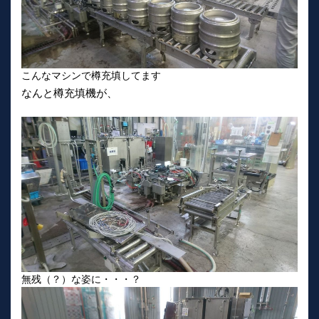
こんなマシンで樽充填してます
なんと樽充填機が、
無残（？）な姿に・・・？