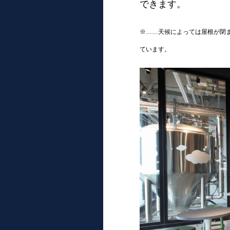
できます。
※……天候によっては屋根が閉
ています。