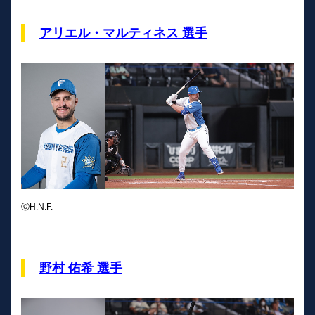
アリエル・マルティネス 選手
ⒸH.N.F.
野村 佑希 選手