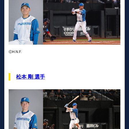
ⒸH.N.F.
松本 剛 選手