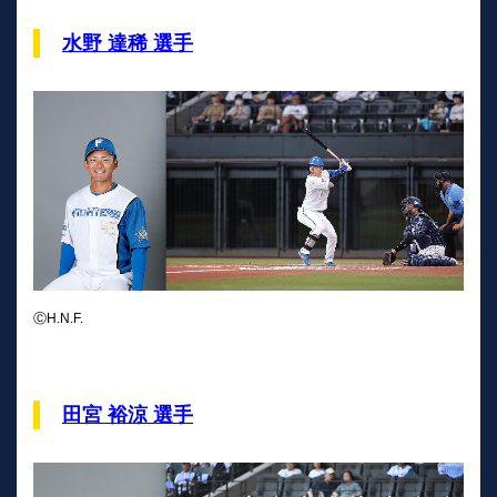
水野 達稀 選手
ⒸH.N.F.
田宮 裕涼 選手