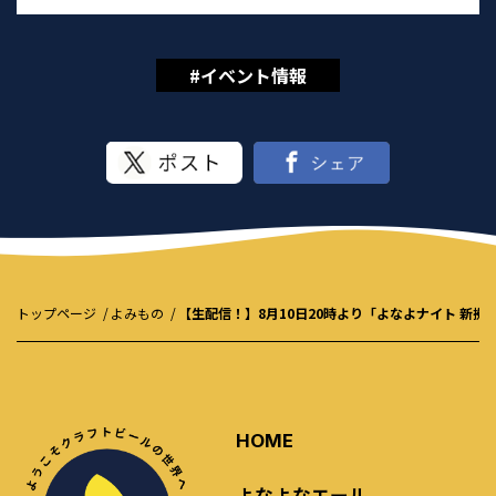
#イベント情報
トップページ
よみもの
【生配信！】8月10日20時より「よなよナイト 新拠
HOME
よなよなエール