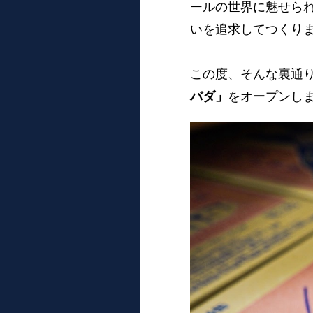
ールの世界に魅せら
いを追求してつくり
この度、そんな裏通り
バダ」
をオープンし