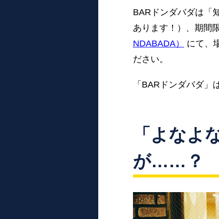
BARドンダバダは「
あります！）、期間
NDABADA）
にて、
ださい。
「BARドンダバダ」
「よなよ
が……？