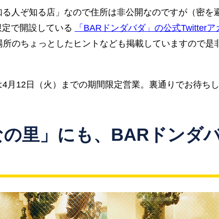
知る人ぞ知る店」なので住所は非公開なのですが（密を
限定で開設している
「BARドンダバダ」の公式Twitter
場所のちょっとしたヒントなども掲載していますので是
は4月12日（火）までの期間限定営業。裏通りでお待ち
なの里」にも、BARドンダ