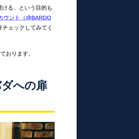
避ける、という目的も
アカウント（@BARDO
非チェックしてみてく
しております。
バダへの扉