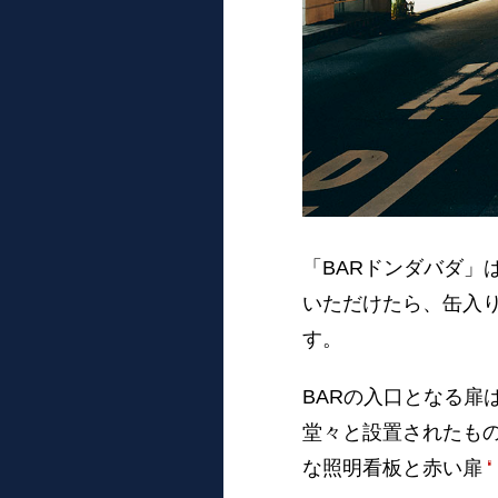
「BARドンダバダ」
いただけたら、缶入
す。
BARの入口となる扉
堂々と設置されたも
な照明看板と赤い扉