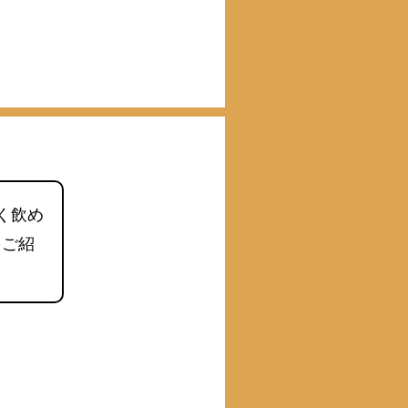
く飲め
をご紹