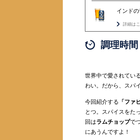
インドの
詳細は
調理時間 
世界中で愛されている
わい。だから、スパ
今回紹介する
「ファ
とつ。スパイスをた
回は
ラムチョップ
で
にあうんですよ！