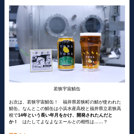
若狭宇宙鯖缶
お次は、若狭宇宙鯖缶！ 福井県若狭町の鯖が使われた
鯖缶。なんとこの鯖缶は小浜水産高校と福井県立若狭高
校で
14年という長い年月をかけ、開発されたんだと
か！
はたしてよなよなエールとの相性は……？