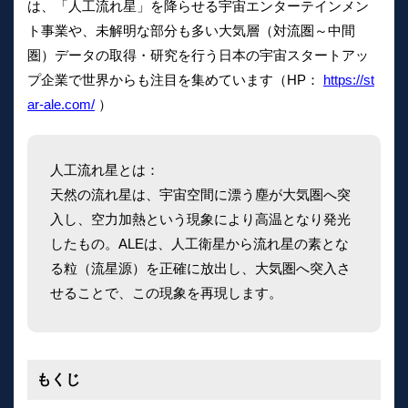
は、「人工流れ星」を降らせる宇宙エンターテインメン
ト事業や、未解明な部分も多い大気層（対流圏～中間
圏）データの取得・研究を行う日本の宇宙スタートアッ
プ企業で世界からも注目を集めています（HP：
https://st
ar-ale.com/
）
人工流れ星とは：
天然の流れ星は、宇宙空間に漂う塵が大気圏へ突
入し、空力加熱という現象により高温となり発光
したもの。ALEは、人工衛星から流れ星の素とな
る粒（流星源）を正確に放出し、大気圏へ突入さ
せることで、この現象を再現します。
もくじ