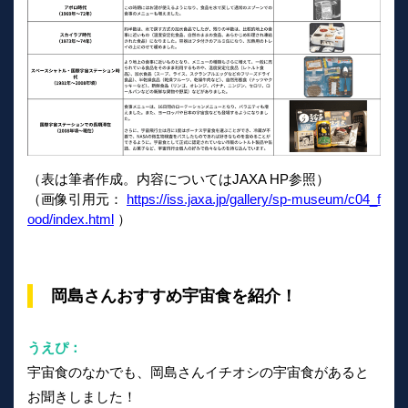
（表は筆者作成。内容についてはJAXA HP参照）
（画像引用元：
https://iss.jaxa.jp/gallery/sp-museum/c04_f
ood/index.html
）
岡島さんおすすめ宇宙食を紹介！
うえぴ：
宇宙食のなかでも、岡島さんイチオシの宇宙食があると
お聞きしました！