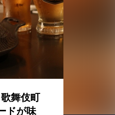
クス歌舞伎町
ードが味