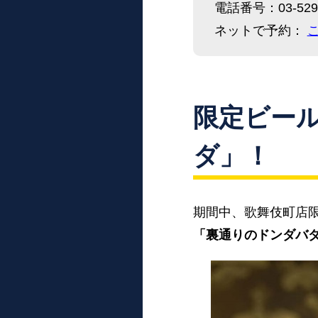
電話番号：03-5291
ネットで予約：
限定ビー
ダ」！
期間中、歌舞伎町店
「裏通りのドンダバ