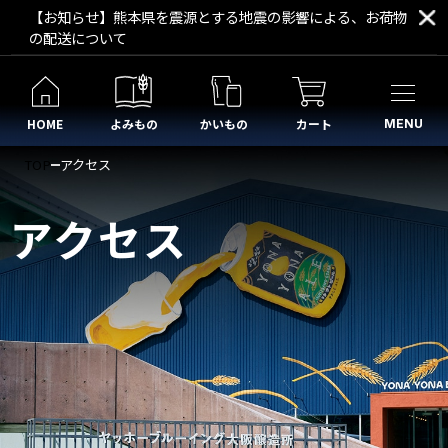
【お知らせ】熊本県を震源とする地震の影響による、お荷物
の配送について
施設紹介
HOME
よみもの
かいもの
カート
MENU
アクセス
TOP
アクセス
お知らせ
アクセス
醸造所見学ツアー詳細
入場予約