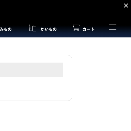
みもの
かいもの
カート