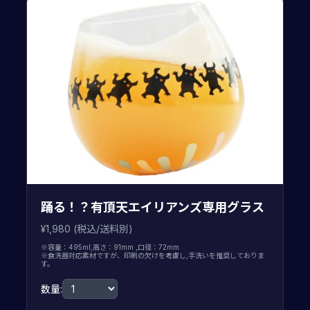
踊る！？有頂天エイリアンズ専用グラス
¥1,980 (税込/送料別)
※容量：495ml,高さ：91mm ,口径：72mm
※食洗器対応素材ですが、印刷の欠けを考慮し,手洗いを推奨しておりま
す。
数量: