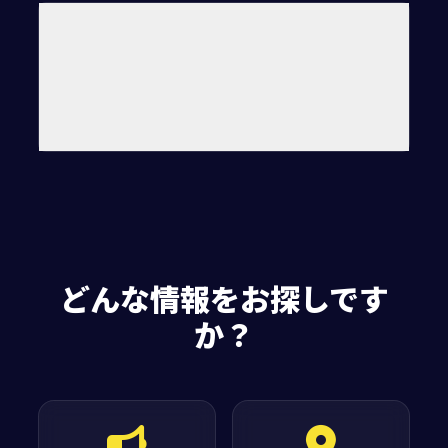
ようこそ
有頂天エイリアンズの
ウェブサイトへ
このウェブサイトは、謎の生命体「有頂天エイリア
ンズ」の情報まとめサイトです。地球に新たな文化
を広めたいエイリアンズが地球に定住できるよう、
彼らと地球人の距離を縮めるために制作しました。
（地球暮らし有頂天エイリアンズ定住推進課一同）
どんな情報をお探しです
か？