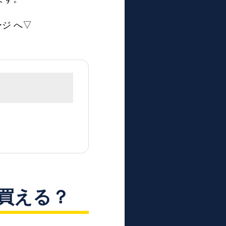
ジ へ▽
こで買える？