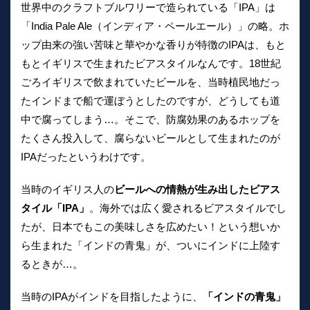
世界中のクラフトブルワリーで造られている「IPA」は
「India Pale Ale（インディア・ペールエール）」の略。ホ
ップ由来の強い苦味と華やかな香りが特徴のIPAは、もと
もとイギリスで生まれたビアスタイルなんです。18世紀
ごろイギリスで飲まれていたビールを、当時植民地だっ
たインドまで船で運ぼうとしたのですが、どうしても道
中で腐ってしまう…。そこで、防腐効果のあるホップを
たくさん投入して、腐らないビールとして生まれたのが
IPAだったというわけです。
当時のイギリス人の
ビールへの情熱が生み出したビアス
タイル「IPA」
。海外では広く愛されるビアスタイルでし
たが、日本でもこの美味しさを広めたい！という想いか
ら生まれた「インドの青鬼」が、ついにインドに上陸す
るときが…。
当時のIPAがインドを目指したように、
「インドの青鬼」