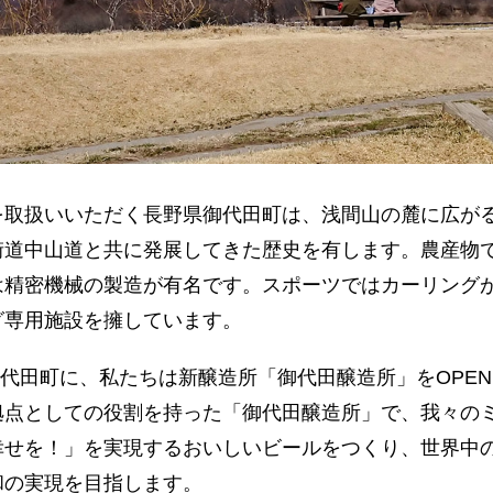
を取扱いいただく長野県御代田町は、浅間山の麓に広がる
街道中山道と共に発展してきた歴史を有します。農産物
は精密機械の製造が有名です。スポーツではカーリング
グ専用施設を擁しています。
な御代田町に、私たちは新醸造所「御代田醸造所」をOPE
拠点としての役割を持った「御代田醸造所」で、我々の
幸せを！」を実現するおいしいビールをつくり、世界中
和の実現を目指します。