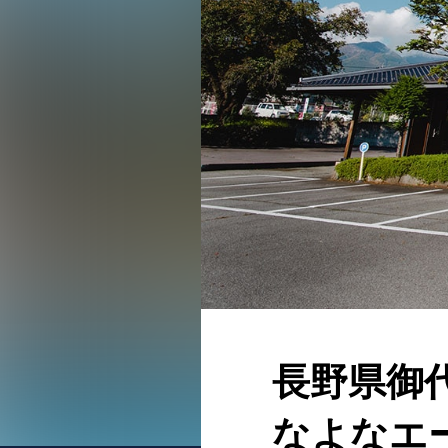
長野県御
なよなエ