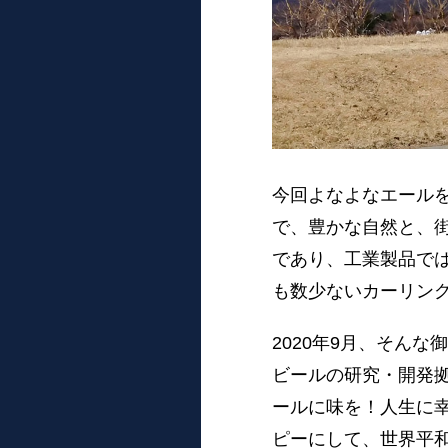
今回よなよなエール
で、豊かな自然と、
であり、工業製品で
も数少ないカーリン
2020年9月、そん
ビールの研究・開発
ールに味を！人生に
ピーにして、世界平