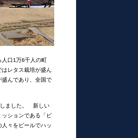
人口1万6千人の町
ではレタス栽培が盛ん
が盛んであり、全国で
Nしました。 新しい
ミッションである「ビ
の人々をビールでハッ