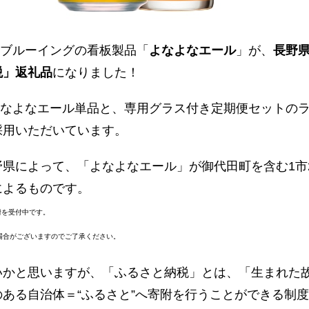
ホーブルーイングの看板製品「
よなよなエール
」が、
長野
税」返礼品
になりました！
、よなよなエール単品と、専用グラス付き定期便セットの
採用いただいています。
野県によって、「よなよなエール」が御代田町を含む1市
によるものです。
附を受付中です。
場合がございますのでご了承ください。
いかと思いますが、「ふるさと納税」とは、「生まれた
ある自治体＝“ふるさと”へ寄附を行うことができる制